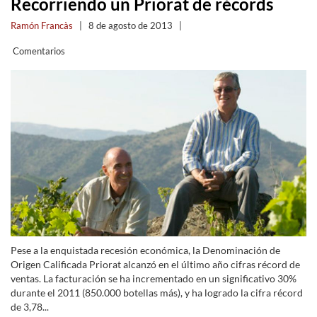
Recorriendo un Priorat de récords
Ramón Francàs
|
8 de agosto de 2013
|
Comentarios
Pese a la enquistada recesión económica, la Denominación de
Origen Calificada Priorat alcanzó en el último año cifras récord de
ventas. La facturación se ha incrementado en un significativo 30%
durante el 2011 (850.000 botellas más), y ha logrado la cifra récord
de 3,78...