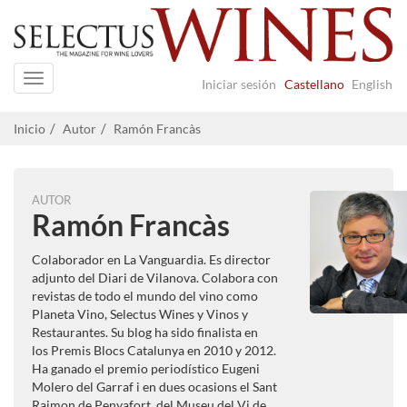
Navigation
Iniciar sesión
Castellano
English
Inicio
Autor
Ramón Francàs
AUTOR
Ramón Francàs
Colaborador en La Vanguardia. Es director
adjunto del Diari de Vilanova. Colabora con
revistas de todo el mundo del vino como
Planeta Vino, Selectus Wines y Vinos y
Restaurantes. Su blog ha sido finalista en
los Premis Blocs Catalunya en 2010 y 2012.
Ha ganado el premio periodístico Eugeni
Molero del Garraf i en dues ocasions el Sant
Raimon de Penyafort, del Museu del Vi de