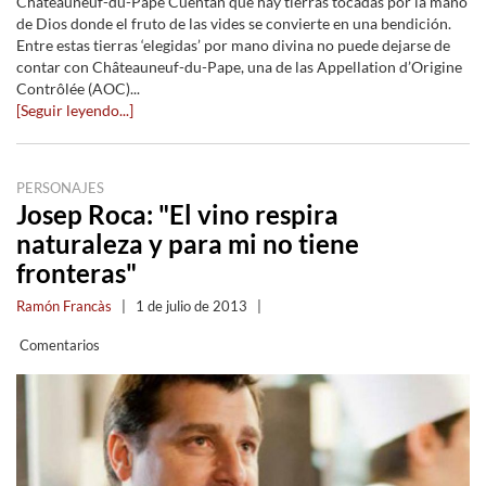
Châteauneuf-du-Pape Cuentan que hay tierras tocadas por la mano
de Dios donde el fruto de las vides se convierte en una bendición.
Entre estas tierras ‘elegidas’ por mano divina no puede dejarse de
contar con Châteauneuf-du-Pape, una de las Appellation d’Origine
Contrôlée (AOC)...
[Seguir leyendo...]
PERSONAJES
Josep Roca: "El vino respira
naturaleza y para mi no tiene
fronteras"
Ramón Francàs
|
1 de julio de 2013
|
Comentarios