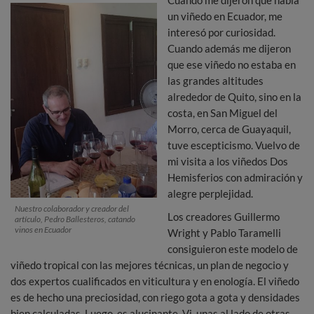
un viñedo en Ecuador, me
interesó por curiosidad.
Cuando además me dijeron
que ese viñedo no estaba en
las grandes altitudes
alrededor de Quito, sino en la
costa, en San Miguel del
Morro, cerca de Guayaquil,
tuve escepticismo. Vuelvo de
mi visita a los viñedos Dos
Hemisferios con admiración y
alegre perplejidad.
Nuestro colaborador y creador del
Los creadores Guillermo
artículo, Pedro Ballesteros, catando
vinos en Ecuador
Wright y Pablo Taramelli
consiguieron este modelo de
viñedo tropical con las mejores técnicas, un plan de negocio y
dos expertos cualificados en viticultura y en enología. El viñedo
es de hecho una preciosidad, con riego gota a gota y densidades
bien calculadas. Luego, es alucinante. Vi, unas al lado de otras,