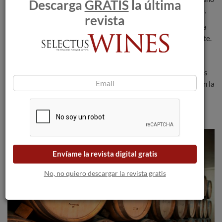
Descarga
GRATIS
la última
fino, su paso lleno y redondo. Tiene un retrogusto persistente.
revista
Ecuador está entrando en una nueva época, en la que la buena
gastronomía, nacional e importada, jugará un papel importante.
Este es el momento de desarrollar esos productos finos y
propios que acompañarán y reforzarán la gastronomía
ecuatoriana y, por ende, el prestigio y el atractivo del país. Los
vinos de Dos Hemisferios cumplen este papel, son pioneros en la
nueva agricultura fina, la de los nombres y los lugares, la que
genera valor permanente en la tierra, la que traslada sus
beneficios a todos.
Envíame la revista digital gratis
No, no quiero descargar la revista gratis