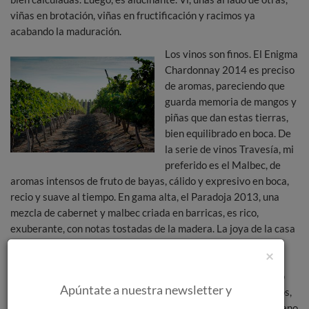
viñas en brotación, viñas en fructificación y racimos ya
acabando la maduración.
Los vinos son finos. El Enigma
Chardonnay 2014 es preciso
de aromas, pareciendo que
guarda memoria de mangos y
piñas que dan estas tierras,
bien equilibrado en boca. De
la serie de vinos Travesía, mi
preferido es el Malbec, de
aromas intensos de fruto de bayas, cálido y expresivo en boca,
recio y suave al tiempo. En gama alta, el Paradoja 2013, una
mezcla de cabernet y malbec criada en barricas, es rico,
exuberante, con notas tostadas de la madera. La joya de la casa
es el Cautivo del 2011, vino de producción reducidísima, que
×
obtiene parte de su excepcional riqueza del proceso del
apasamiento (concentrar las uvas por secado en frio). Es vino
Apúntate a nuestra newsletter y
intenso, todavía muy joven, que se abrirá en los próximos años,
en tonos de moras, tueste y especias. En boca se siente su grano