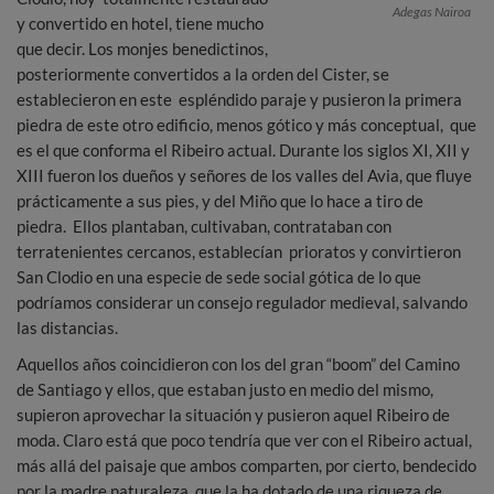
Adegas Nairoa
y convertido en hotel, tiene mucho
que decir. Los monjes benedictinos,
posteriormente convertidos a la orden del Cister, se
establecieron en este espléndido paraje y pusieron la primera
piedra de este otro edificio, menos gótico y más conceptual, que
es el que conforma el Ribeiro actual. Durante los siglos XI, XII y
XIII fueron los dueños y señores de los valles del Avia, que fluye
prácticamente a sus pies, y del Miño que lo hace a tiro de
piedra. Ellos plantaban, cultivaban, contrataban con
terratenientes cercanos, establecían prioratos y convirtieron
San Clodio en una especie de sede social gótica de lo que
podríamos considerar un consejo regulador medieval, salvando
las distancias.
Aquellos años coincidieron con los del gran “boom” del Camino
de Santiago y ellos, que estaban justo en medio del mismo,
supieron aprovechar la situación y pusieron aquel Ribeiro de
moda. Claro está que poco tendría que ver con el Ribeiro actual,
más allá del paisaje que ambos comparten, por cierto, bendecido
por la madre naturaleza, que la ha dotado de una riqueza de