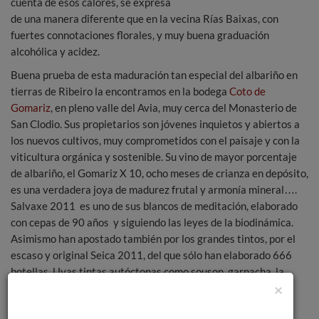
cuenta de esos calores, se expresa
de una manera diferente que en la vecina Rías Baixas, con
fuertes connotaciones florales, y muy buena graduación
alcohólica y acidez.
Buena prueba de esta maduración tan especial del albariño en
tierras de Ribeiro la encontramos en la bodega
Coto de
Gomariz
, en pleno valle del Avia, muy cerca del Monasterio de
San Clodio. Sus propietarios son jóvenes inquietos y abiertos a
los nuevos cultivos, muy comprometidos con el paisaje y con la
viticultura orgánica y sostenible. Su vino de mayor porcentaje
de albariño, el Gomariz X 10, ocho meses de crianza en depósito,
es una verdadera joya de madurez frutal y armonía mineral….
Salvaxe 2011 es uno de sus blancos de meditación, elaborado
con cepas de 90 años y siguiendo las leyes de la biodinámica.
Asimismo han apostado también por los grandes tintos, por el
escaso y original Seica 2011, del que sólo han elaborado 666
botellas. Uvas tintas autóctonas como souson, garnacha, la
×
vecina portuguesa touriga nacional.
A escasos kilómetros nos encontraos con la bodega
Casal de