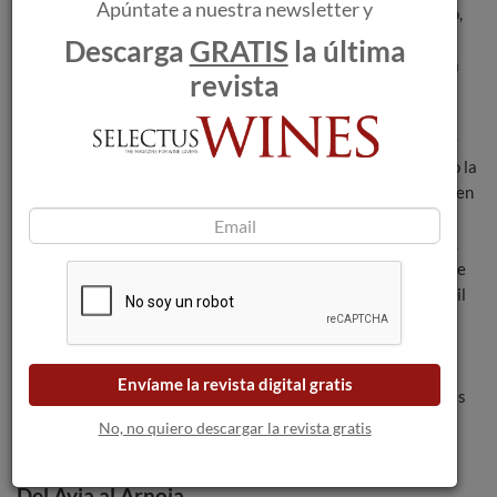
Apúntate a nuestra newsletter y
Armán
, que también es un restaurante y un hotel con encanto,
situado en un lugar delicioso. 20 hectáreas alrededor de un
Descarga
GRATIS
la última
magnífico pazo rehabilitado en las laderas del Avia. Esta zona
revista
del Avia siempre fue muy reputada por ser la que más saltos
térmicos tiene entre el día y la noche, detalle que beneficia la
maduración de las uvas. Propiedad de los hermanos González
Vázquez que entre todos se ocupan de elaborar y dirigir tanto la
bodega como el hotel. Allí nos encontramos con una novedad en
este mundo del coupage. Han sacado al mercado un nuevo
monovarietal de treixadura, Arman Finca Os Loureiros 2010,
fermentado en roble francés de 500 litros y con seis meses de
crianza con sus lías, interesante, original y escaso, sólo dos mil
botellas, y con mucha vida por delante. También llevan años
apostando por los tintos de variedades autóctonas como su
Casal de Armán 2010 donde encontramos las notas de flor
Envíame la revista digital gratis
moradas típicas de la brancella , en compañía de sus hermanas
souson y caíño.
No, no quiero descargar la revista gratis
Del Avia al Arnoia