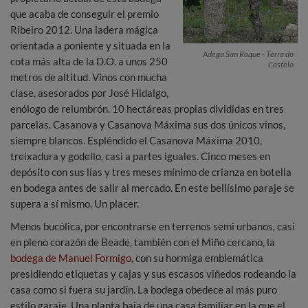
que acaba de conseguir el premio
Ribeiro 2012. Una ladera mágica
orientada a poniente y situada en la
Adega San Roque - Terra do
cota más alta de la D.O. a unos 250
Castelo
metros de altitud. Vinos con mucha
clase, asesorados por José Hidalgo,
enólogo de relumbrón. 10 hectáreas propias divididas en tres
parcelas. Casanova y Casanova Máxima sus dos únicos vinos,
siempre blancos. Espléndido el Casanova Máxima 2010,
treixadura y godello, casi a partes iguales. Cinco meses en
depósito con sus lías y tres meses mínimo de crianza en botella
en bodega antes de salir al mercado. En este bellísimo paraje se
supera a sí mismo. Un placer.
Menos bucólica, por encontrarse en terrenos semi urbanos, casi
en pleno corazón de Beade, también con el Miño cercano, la
bodega de Manuel Formigo
, con su hormiga emblemática
presidiendo etiquetas y cajas y sus escasos viñedos rodeando la
casa como si fuera su jardín. La bodega obedece al más puro
estilo garaje. Una planta baja de una casa familiar en la que el