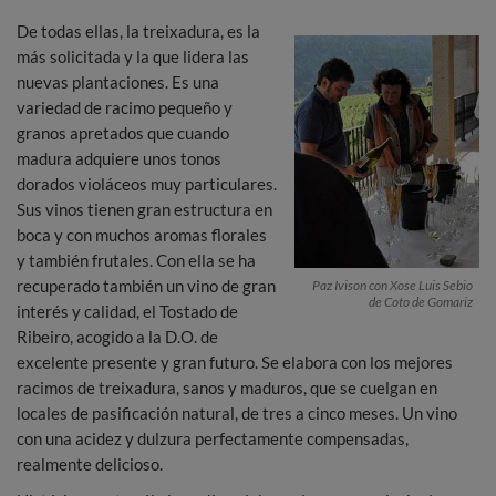
De todas ellas, la treixadura, es la
más solicitada y la que lidera las
nuevas plantaciones. Es una
variedad de racimo pequeño y
granos apretados que cuando
madura adquiere unos tonos
dorados violáceos muy particulares.
Sus vinos tienen gran estructura en
boca y con muchos aromas florales
y también frutales. Con ella se ha
recuperado también un vino de gran
Paz Ivison con Xose Luis Sebio
de Coto de Gomariz
interés y calidad, el Tostado de
Ribeiro, acogido a la D.O. de
excelente presente y gran futuro. Se elabora con los mejores
racimos de treixadura, sanos y maduros, que se cuelgan en
locales de pasificación natural, de tres a cinco meses. Un vino
con una acidez y dulzura perfectamente compensadas,
realmente delicioso.