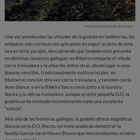
Valdesil viñedo Pezas da Portela
Una vez alumbradas las virtudes de la godello en Valdeorras, los
enópatas más curiosos nos aplicamos en seguir la pista de esta
uva en otros parajes, descubriendo que también está presente
en distintas comarcas gallegas: en Ribeiro comparte el viñedo
con la treixadura y la albariño, entre otras, dando lugar a unos
blancos sencillos, tradicionalmente multivarietales; en
Monterrei convive otra vez con la treixadura, y también con la
dona blanca; y en la Ribeira Sacra crece junto a la loureiro
blanca y la ubicua treixadura, aunque en esta pequeña D.O. la
godello se ha revelado recientemente como una excelente
"solista".
Más allá de las fronteras gallegas, la godello ofrece magníficos
blancos en la D.O. Bierzo, tal como acaba de demostrar la
familia García con el Mauro Blanco que mencionábamos al inicio