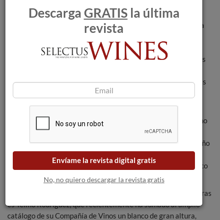
alternativa a la tradicional fermentación en roble.
Descarga
GRATIS
la última
revista
En la D.O. Valdeorras destaca también Valdesil, que declina la
expresión de la godello en seis etiquetas distintas. Los más
interesantes son los que están elaborados exclusivamente a
partir de la uva que crece en pequeñas parcelas (denominadas
"pedrouzos" en esta comarca). Algunos de ellos son blancos
monumentales, como el distinguido O Chao, el poderoso Pezas
da Portela o el noble Pedrouzos.
Aunque probablemente el viticultor de Valdeorras que mas
laureles ha recogido con sus vinos es Rafael Palacios, hermano
del famoso Álvaro del Priorat y representante de una larga
estirpe vinícola riojana, que llegó a la comarca gallega en el año
2004 para ir alumbrando, poco a poco, pequeñas joyas: As
Envíame la revista digital gratis
Sortes, Bolo, Louro y, sobre todo, el magnífico A Soro, un blanco
cremoso, rotundo y expresivo.
No, no quiero descargar la revista gratis
Otro riojano que no pudo resistirse a la seducción de Valdeorras
es Telmo Rodríguez, que recientemente ha sumado al amplio
catálogo de su Compañía de Vinos un blanco de gran altura,