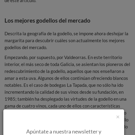
de este artículo.
Los mejores godellos del mercado
Descrita la geografía de la godello, se impone ahora deshojar la
margarita para descubrir cuáles son actualmente los mejores
godellos del mercado.
Empezando, por supuesto, por Valdeorras. En este territorio
interior, el más seco de toda Galicia, se asientan los pioneros del
redescubrimiento de la godello, aquellos que nos enseñaron a
amar a esta uva. Algunos de ellos continúan ofreciendo blancos
notables. Es el caso de bodegas La Tapada, que no sólo ha ido
incrementando la calidad de sus vinos desde su fundación, en
1985; también ha desplegado las virtudes de la godello en una
gama de cuatro vinos, cada uno de ellos con características
diferenciadas: el joven y fragante Guitián Godello, el complejo
×
Guitián Godello sobre Lías, el blanco de guarda Guitián Godello
Fermentado en Barrica y, por último, el exótico Guitián Godello
Apúntate a nuestra newsletter y
Fermentado en Acacia, que introduce una interesante