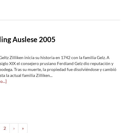
ling Auslese 2005
eltz Zilliken inicia su historia en 1742 con la familia Gelz. A
siglo XIX el consejero prusiano Ferdiand Gelz dio reputación y
 bodega. Tras su muerte, la propiedad fue disolviéndose y cambió
ta la actual familia Zilliken...
...]
2
›
»