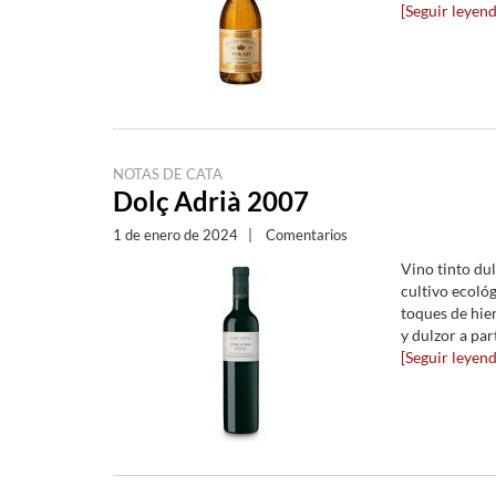
[Seguir leyendo
NOTAS DE CATA
Dolç Adrià 2007
1 de enero de 2024
|
Comentarios
Vino tinto du
cultivo ecoló
toques de hie
y dulzor a par
[Seguir leyendo