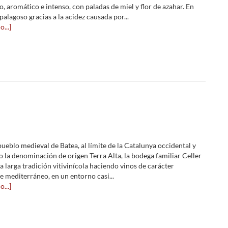
o, aromático e intenso, con paladas de miel y flor de azahar. En
alagoso gracias a la acidez causada por...
...]
pueblo medieval de Batea, al límite de la Catalunya occidental y
 la denominación de origen Terra Alta, la bodega familiar Celler
a larga tradición vitivinícola haciendo vinos de carácter
mediterráneo, en un entorno casi...
...]