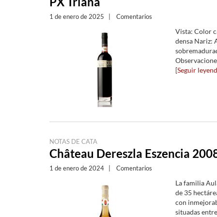
PX Triana
1 de enero de 2025
|
Comentarios
Vista: Color 
densa Nariz: 
sobremadurada
Observaciones:
[Seguir leyendo
NOTAS DE CATA
Château Dereszla Eszencia 200
1 de enero de 2024
|
Comentarios
La familia Au
de 35 hectáre
con inmejorab
situadas entre