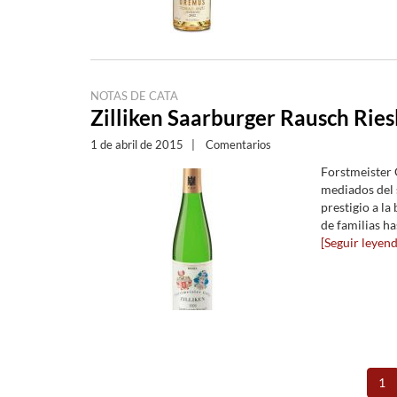
NOTAS DE CATA
Zilliken Saarburger Rausch Ries
1 de abril de 2015
|
Comentarios
Forstmeister G
mediados del 
prestigio a la
de familias has
[Seguir leyendo
1