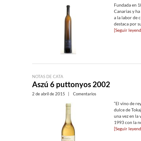
Fundada en 18
Canarias y ha
a la labor de 
destaca por su
[Seguir leyendo
NOTAS DE CATA
Aszú 6 puttonyos 2002
2 de abril de 2015
|
Comentarios
“El vino de re
dulce de Tokaj
una vez en la
1993 con la no
[Seguir leyendo