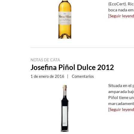
(EcoCert). Ric
boca nada emp
[Seguir leyendo
NOTAS DE CATA
Josefina Piñol Dulce 2012
1 de enero de 2016
|
Comentarios
Situada en el 
amparada bajo
Piñol tiene un
marcadamente 
[Seguir leyendo