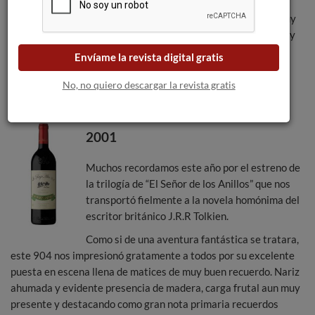
La nariz es tremendamente dulce con recuerdos a pasas y muy
abierto. Algo más nervioso que su hermano mayor inmediato y
con una boca más musculosa, es un 904 algo desconcertante
Envíame la revista digital gratis
pero más que correcto.
No, no quiero descargar la revista gratis
2001
Muchos recordamos este año por el estreno de
la trilogía de “El Señor de los Anillos” que nos
transportó fielmente a la novela homónima del
escritor británico J.R.R Tolkien.
Como si de una aventura fantástica se tratara,
este 904 nos impresionó gratamente a todos por su excelente
puesta en escena llena de matices de muy buen recuerdo. Nariz
ahumada y evidente presencia de madera, carga frutal aun muy
presente y destacando como gran nota primaria recuerdos