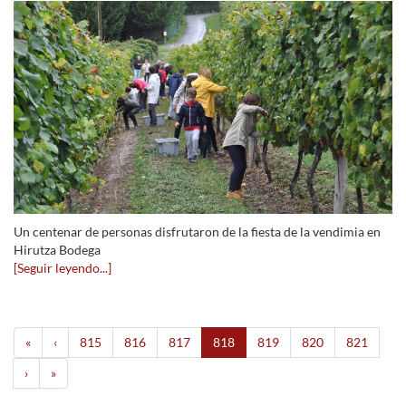
Un centenar de personas disfrutaron de la fiesta de la vendimia en
Hirutza Bodega
[Seguir leyendo...]
«
‹
815
816
817
818
819
820
821
›
»