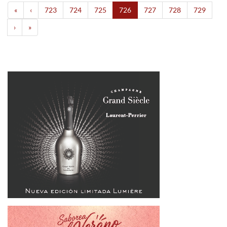
«
‹
723
724
725
726
727
728
729
›
»