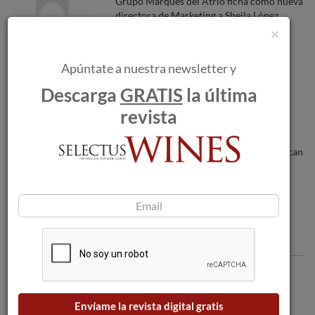
Grupo Marqués del Atrio ficha como nueva
directora de Marketing a Sheila López.
×
Apúntate a nuestra newsletter y
Grupo Faustino revelará en Prowein las
novedades que lanzará este año.
Descarga
GRATIS
la última
revista
Los incendios forestales amenazan a las
bodegas a medida que las llamas se acercan
a Burdeos.
Comentarios
Envíame la revista digital gratis