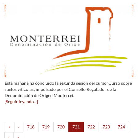
Esta mañana ha concluido la segunda sesión del curso ‘Curso sobre
suelos vitícolas’, impulsado por el Consello Regulador de la
Denominación de Origen Monterrei.
[Seguir leyendo...]
«
‹
718
719
720
721
722
723
724
›
»