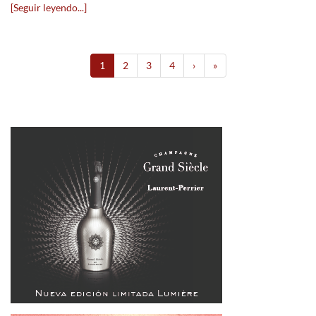
[Seguir leyendo...]
1
2
3
4
›
»