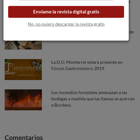
La presidenta del C.R.D.O. Monterrei y la
gerente del INORDE visitan el viñedo
Envíame la revista digital gratis
experimental de Monterrei.
No, no quiero descargar la revista gratis
Louis Roederer, la primera Gran Maison de
Champagne 100% ecológica
La D.O. Monterrei estará presente en
Fórum Gastronómico 2019.
Los incendios forestales amenazan a las
bodegas a medida que las llamas se acercan
a Burdeos.
Comentarios