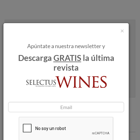
Recibe artículos como este en tu
×
bandeja de entrada
Apúntate a nuestra newsletter y
Descarga
GRATIS
la última
revista
Apúntame
100% seguro. Nunca te enviaremos spam.
Articulos recomendados