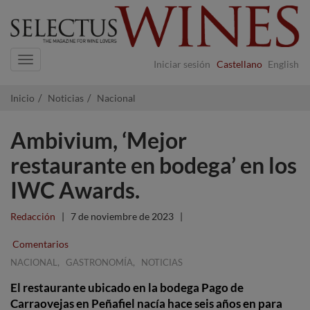
Navigation
Iniciar sesión
Castellano
English
Inicio
Noticias
Nacional
Ambivium, ‘Mejor
restaurante en bodega’ en los
IWC Awards.
Redacción
|
7 de noviembre de 2023
|
Comentarios
,
,
NACIONAL
GASTRONOMÍA
NOTICIAS
El restaurante ubicado en la bodega Pago de
Carraovejas en Peñafiel nacía hace seis años en para