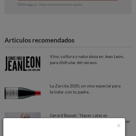
100% seguro. Nunca te enviaremos spam.
Articulos recomendados
Vino, cultura y naturaleza en Jean Leon,
para disfrutar del verano.
La Zarcita 2020, un vino especial para
brindar con tu padre.
Gerard Basset: "Hacer catas es
mentalmente muy agotador, es como hacer
×
un crucigrama"