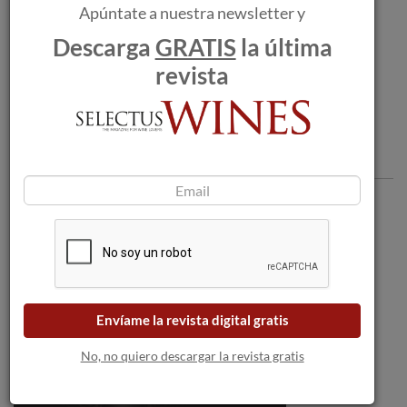
Apúntate a nuestra newsletter y
Rioja ameniza la cuenta atrás para los
Descarga
GRATIS
la última
Goya.
revista
Comentarios
Envíame la revista digital gratis
No, no quiero descargar la revista gratis