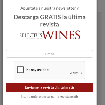
delicado, un vino cuyo viñedo ya tiene fuerza por sí sólo”.
Apúntate a nuestra newsletter y
Descarga
GRATIS
la última
Álvaro Palacios
revista
Álvaro Palacios forma parte de la quinta generación
de la familia dedicada al vino y está al frente de
Palacios Remondo desde el año 2000, cuando tomó las
riendas del negocio tras el fallecimiento de su padre.
Álvaro Palacios se relaja paseando entre viñedos,
Envíame la revista digital gratis
disfruta del contacto con la tierra y nos explica que fue
en 1945 cuando sus padres se independizan del linaje
No, no quiero descargar la revista gratis
histórico y construyen su propia bodega: “mi padre era