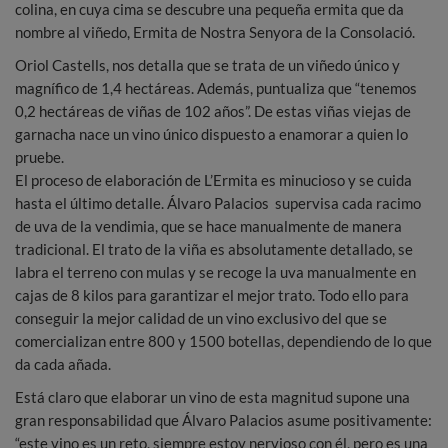
colina, en cuya cima se descubre una pequeña ermita que da
nombre al viñedo, Ermita de Nostra Senyora de la Consolació.
Oriol Castells, nos detalla que se trata de un viñedo único y
magnífico de 1,4 hectáreas. Además, puntualiza que “tenemos
0,2 hectáreas de viñas de 102 años”. De estas viñas viejas de
garnacha nace un vino único dispuesto a enamorar a quien lo
pruebe.
El proceso de elaboración de L’Ermita es minucioso y se cuida
hasta el último detalle. Álvaro Palacios supervisa cada racimo
de uva de la vendimia, que se hace manualmente de manera
tradicional. El trato de la viña es absolutamente detallado, se
labra el terreno con mulas y se recoge la uva manualmente en
cajas de 8 kilos para garantizar el mejor trato. Todo ello para
conseguir la mejor calidad de un vino exclusivo del que se
comercializan entre 800 y 1500 botellas, dependiendo de lo que
da cada añada.
Está claro que elaborar un vino de esta magnitud supone una
gran responsabilidad que Álvaro Palacios asume positivamente:
“este vino es un reto, siempre estoy nervioso con él, pero es una