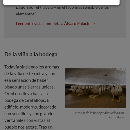
un emprendedor romántico, nos parecemos en esa
pasión por el trabajo y en el lado más sensible de los
elementos”.
Leer entrevista completa a Álvaro Palacios >
De la viña a la bodega
Todavía sintiendo los aromas
de la viña de L’Ermita y con
esa sensación de haber
pisado unas tierras únicas,
Oriol nos lleva hasta la
bodega de Gratallops. El
edificio, moderno, decorado
Interior de la bodega abovedada en
con sencillez y con grandes
Gratallops
ventanales con vistas al
pueblo nos acoge. Tras un