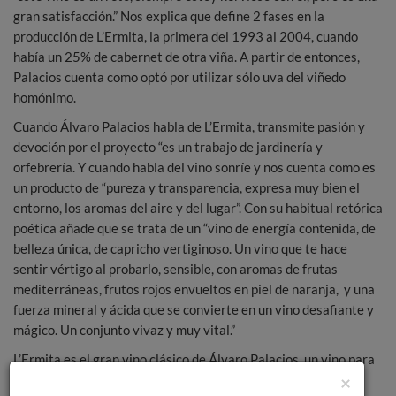
gran satisfacción.” Nos explica que define 2 fases en la
producción de L’Ermita, la primera del 1993 al 2004, cuando
había un 25% de cabernet de otra viña. A partir de entonces,
Palacios cuenta como optó por utilizar sólo uva del viñedo
homónimo.
Cuando Álvaro Palacios habla de L’Ermita, transmite pasión y
devoción por el proyecto “es un trabajo de jardinería y
orfebrería. Y cuando habla del vino sonríe y nos cuenta como es
un producto de “pureza y transparencia, expresa muy bien el
entorno, los aromas del aire y del lugar”. Con su habitual retórica
poética añade que se trata de un “vino de energía contenida, de
belleza única, de capricho vertiginoso. Un vino que te hace
sentir vértigo al probarlo, sensible, con aromas de frutas
mediterráneas, frutos rojos envueltos en piel de naranja, y una
fuerza mineral y ácida que se convierte en un vino desafiante y
mágico. Un conjunto vivaz y muy vital.”
L’Ermita es el gran vino clásico de Álvaro Palacios, un vino para
×
el que le sobran las descripciones: “de aspecto sublime y