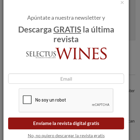
×
Apúntate a nuestra newsletter y
Apúntame
Descarga
GRATIS
la última
100% seguro. Nunca te enviaremos spam.
revista
Articulos recomendados
Alejando Aparicio Villoria, Master
Sommelier 2025 del Sparkling Wine Master
by Tantum Ergo.
Los incendios forestales amenazan a las
bodegas a medida que las llamas se acercan
Envíame la revista digital gratis
a Burdeos.
No, no quiero descargar la revista gratis