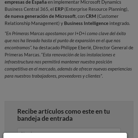
empresas de España
en implementar Microsoft Dynamics
Business Central 365, el
ERP
(Enterprise Resource Planning),
de nueva generación de Microsoft
, con
CRM
(Customer
Relationship Management) y
Business Intelligence
integrado.
“En Primeras Marcas apostamos por I+D+i como clave del éxito
que nos ha llevado hasta el punto de expansión en el que nos
encontramos”.
ha destacado Philippe Eberlé, Director General de
Primeras Marcas. “
Esta renovación de las instalaciones e
infraestructura nos permitirá mantener nuestra posición
competitiva en el mercado, además de ofrecer nuevas experiencias
para nuestros trabajadores, proveedores y clientes”
.
Recibe artículos como este en tu
bandeja de entrada