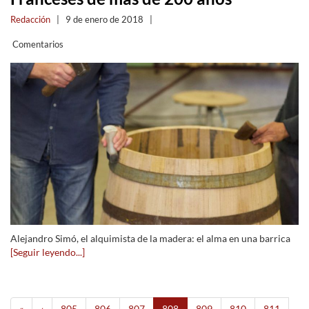
Redacción
|
9 de enero de 2018
|
Comentarios
Alejandro Simó, el alquimista de la madera: el alma en una barrica
[Seguir leyendo...]
«
‹
805
806
807
808
809
810
811