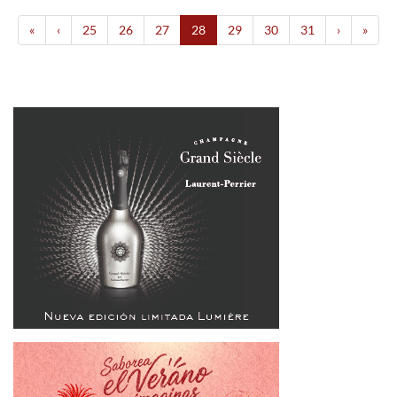
«
‹
25
26
27
28
29
30
31
›
»