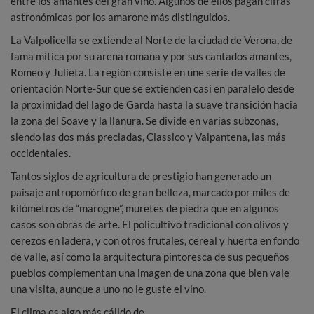
entre los amantes del gran vino. Algunos de ellos pagan cifras
astronómicas por los amarone más distinguidos.
La Valpolicella se extiende al Norte de la ciudad de Verona, de
fama mítica por su arena romana y por sus cantados amantes,
Romeo y Julieta. La región consiste en une serie de valles de
orientación Norte-Sur que se extienden casi en paralelo desde
la proximidad del lago de Garda hasta la suave transición hacia
la zona del Soave y la llanura. Se divide en varias subzonas,
siendo las dos más preciadas, Classico y Valpantena, las más
occidentales.
Tantos siglos de agricultura de prestigio han generado un
paisaje antropomórfico de gran belleza, marcado por miles de
kilómetros de “marogne”, muretes de piedra que en algunos
casos son obras de arte. El policultivo tradicional con olivos y
cerezos en ladera, y con otros frutales, cereal y huerta en fondo
de valle, así como la arquitectura pintoresca de sus pequeños
pueblos complementan una imagen de una zona que bien vale
una visita, aunque a uno no le guste el vino.
El clima es algo más cálido de