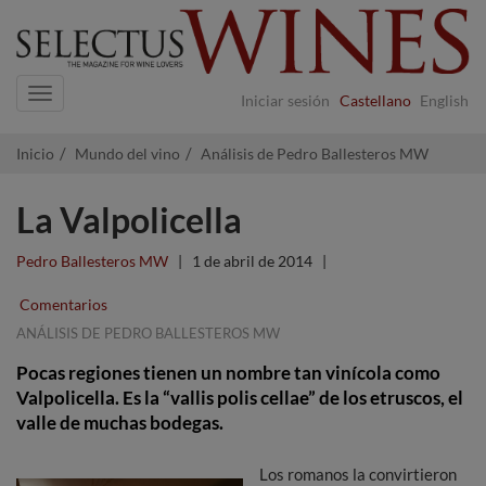
Navigation
Iniciar sesión
Castellano
English
Inicio
Mundo del vino
Análisis de Pedro Ballesteros MW
La Valpolicella
Pedro Ballesteros MW
|
1 de abril de 2014
|
Comentarios
ANÁLISIS DE PEDRO BALLESTEROS MW
Pocas regiones tienen un nombre tan vinícola como
Valpolicella. Es la “vallis polis cellae” de los etruscos, el
valle de muchas bodegas.
Los romanos la convirtieron