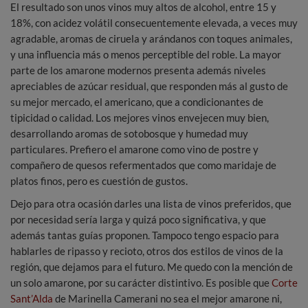
El resultado son unos vinos muy altos de alcohol, entre 15 y
18%, con acidez volátil consecuentemente elevada, a veces muy
agradable, aromas de ciruela y arándanos con toques animales,
y una influencia más o menos perceptible del roble. La mayor
parte de los amarone modernos presenta además niveles
apreciables de azúcar residual, que responden más al gusto de
su mejor mercado, el americano, que a condicionantes de
tipicidad o calidad. Los mejores vinos envejecen muy bien,
desarrollando aromas de sotobosque y humedad muy
particulares. Prefiero el amarone como vino de postre y
compañero de quesos refermentados que como maridaje de
platos finos, pero es cuestión de gustos.
Dejo para otra ocasión darles una lista de vinos preferidos, que
por necesidad sería larga y quizá poco significativa, y que
además tantas guías proponen. Tampoco tengo espacio para
hablarles de ripasso y recioto, otros dos estilos de vinos de la
región, que dejamos para el futuro. Me quedo con la mención de
un solo amarone, por su carácter distintivo. Es posible que
Corte
Sant’Alda
de Marinella Camerani no sea el mejor amarone ni,