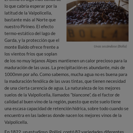
lo que cabría esperar por la
latitud de la Valpolicella,
bastante más al Norte que
nuestro Pirineo. El efecto
termo-estático del lago de
Garda, y la protección que el
Uvas secándose (Bolla)
monte Baldo ofrece frente a
los vientos fríos que soplan
de los no muy lejanos Alpes mantienen un calor precioso para la
maduración de las uvas. La precipitación es abundante, más de
1000mm por año. Como sabemos, mucha agua no es buena para
la maduración fenólica de las uvas tintas, que tienen necesidad
de una cierta carencia de agua. La naturaleza de los mejores
suelos de la Valpolicella, llamados “biancone”, da el factor de
calidad al buen vino de la región, puesto que este suelo tiene
una escasa capacidad de retención hídrica, sobre todo cuando se
encuentra en las laderas donde nacen los mejores vinos de la
Valpolicella.
En 1822, un estudioso, Pollini, contó 82 variedades diferentes