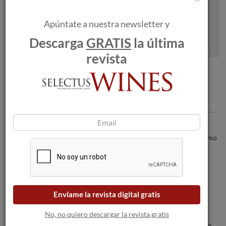
Apúntate a nuestra newsletter y
Apúntame
Descarga
GRATIS
la última
100% seguro. Nunca te enviaremos spam.
revista
Articulos recomendados
Güevo Wine es un acto de rebeldía que
pretende transformar el vino y su consumo
Jumilla, 20 años creando estilo
Envíame la revista digital gratis
No, no quiero descargar la revista gratis
Ars Collecta Codorníu Grand Rosé, único