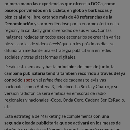
primera mano las experiencias que ofrece la DOCa, como
paseos por viñedos en bicicleta, en globo y barbacoas y
picnics al aire libre, catando más de 40 referencias de la
Denominación
y sorprendiéndose por la enorme oferta de la
región y la calidad y gran diversidad de sus vinos. Con las
imágenes rodadas en todos esos escenarios se crearán varias
piezas cortas de vídeo o ‘
reels’
que, en los próximos días, se
difundirán mediante una estrategia publicitaria en redes
sociales y otras plataformas digitales.
Desde esta semana y
hasta principios del mes de junio, la
campaña publicitaria tendrá también recorrido a través del ya
conocido
spot
en el
prime time
de cadenas televisivas
nacionales como Antena 3, Telecinco, La Sexta y Cuatro, y su
versión radiofónica será emitida en emisoras de radio
regionales y nacionales -Cope, Onda Cero, Cadena Ser, EsRadio,
etc.
Esta estrategia de Marketing se complementa
con una
segunda oleada publicitaria que se activará en los meses de
otoño
. En conjunto,
está previsto que la campaña supere los