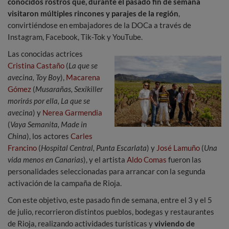
conocidos rostros que, durante el pasado fin de semana
visitaron múltiples rincones y parajes de la región
,
convirtiéndose en embajadores de la DOCa a través de
Instagram, Facebook, Tik-Tok y YouTube.
Las conocidas actrices
Cristina Castaño
(
La que se
avecina, Toy Boy
),
Macarena
Gómez
(
Musarañas, Sexikiller
morirás por ella, La que se
avecina
) y
Nerea Garmendia
(
Vaya Semanita, Made in
China
), los actores
Carles
Francino
(
Hospital Central, Punta Escarlata
) y
José Lamuño
(
Una
vida menos en Canarias
), y el artista
Aldo Comas
fueron las
personalidades seleccionadas para arrancar con la segunda
activación de la campaña de Rioja.
Con este objetivo, este pasado fin de semana, entre el 3 y el 5
de julio, recorrieron distintos pueblos, bodegas y restaurantes
de Rioja, realizando actividades turísticas y
viviendo de