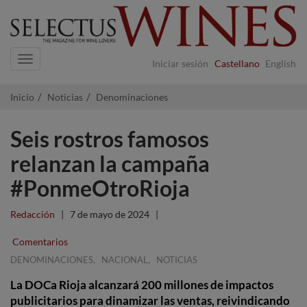
Navigation
Iniciar sesión
Castellano
English
Inicio
Noticias
Denominaciones
Seis rostros famosos
relanzan la campaña
#PonmeOtroRioja
Redacción
|
7 de mayo de 2024
|
Comentarios
,
,
DENOMINACIONES
NACIONAL
NOTICIAS
La DOCa Rioja alcanzará 200 millones de impactos
publicitarios para dinamizar las ventas, reivindicando