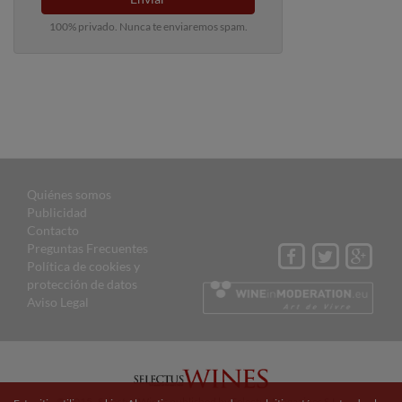
100% privado. Nunca te enviaremos spam.
Quiénes somos
Publicidad
Contacto
Preguntas Frecuentes
Política de cookies y
protección de datos
Aviso Legal
© 2015 Selectus Wines published by Selectus Magazines S.L.