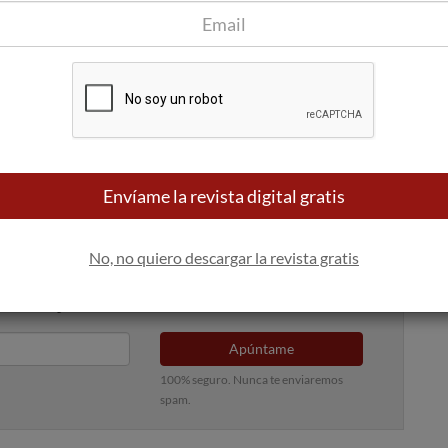
radoRey Ribera del Duero (R.S. de Ventosilla).
os enclaves y situaciones para ampliar su oferta con además
inícola. Así, en algunas podemos encontrar restaurantes,
periencia cultural y relajarse con un tratamiento de
Envíame la revista digital gratis
No, no quiero descargar la revista gratis
 bandeja de entrada
Apúntame
100% seguro. Nunca te enviaremos
spam.