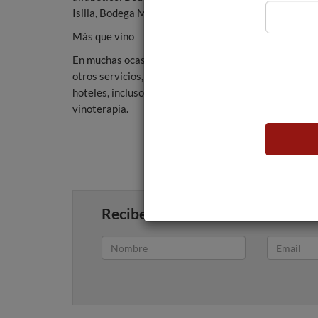
Isilla, Bodega Matarromera, Bodegas Viña Solorca y P
Más que vino
En muchas ocasiones las bodegas aprovechan sus bell
otros servicios, fuera del sector estrictamente vitiv
hoteles, incluso centros termales donde ampliar la ex
vinoterapia.
Recibe artículos como este en tu