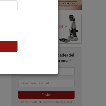
Recibe todas las novedades del
mundo del vino en tu email
Enviar
100% privado. Nunca te enviaremos spam.