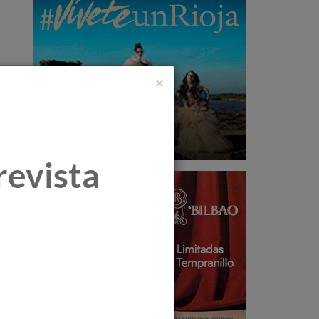
×
revista