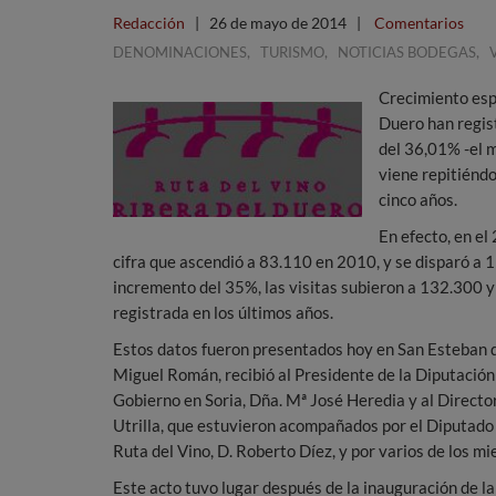
Redacción
|
26 de mayo de 2014
|
Comentarios
,
,
,
DENOMINACIONES
TURISMO
NOTICIAS BODEGAS
Crecimiento espe
Duero han regis
del 36,01% -el m
viene repitiéndo
cinco años.
En efecto, en el
cifra que ascendió a 83.110 en 2010, y se disparó a 
incremento del 35%, las visitas subieron a 132.300 y
registrada en los últimos años.
Estos datos fueron presentados hoy en San Esteban de
Miguel Román, recibió al Presidente de la Diputación 
Gobierno en Soria, Dña. Mª José Heredia y al Directo
Utrilla, que estuvieron acompañados por el Diputado
Ruta del Vino, D. Roberto Díez, y por varios de los m
Este acto tuvo lugar después de la inauguración de la