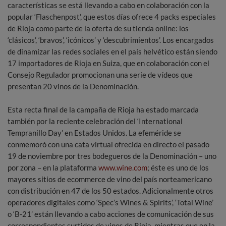
características se está llevando a cabo en colaboración con la
popular ‘Flaschenpost’, que estos días ofrece 4 packs especiales
de Rioja como parte de la oferta de su tienda online: los
‘clásicos’, ‘bravos’, ‘icónicos’ y ‘descubrimientos’. Los encargados
de dinamizar las redes sociales en el país helvético están siendo
17 importadores de Rioja en Suiza, que en colaboración con el
Consejo Regulador promocionan una serie de vídeos que
presentan 20 vinos de la Denominación.
Esta recta final de la campaña de Rioja ha estado marcada
también por la reciente celebración del ‘International
Tempranillo Day’ en Estados Unidos. La efeméride se
conmemoró con una cata virtual ofrecida en directo el pasado
19 de noviembre por tres bodegueros de la Denominación – uno
por zona – en la plataforma
www.wine.com
; éste es uno de los
mayores sitios de ecommerce de vino del país norteamericano
con distribución en 47 de los 50 estados. Adicionalmente otros
operadores digitales como ‘Spec’s Wines & Spirits’, ‘Total Wine’
o ‘B-21’ están llevando a cabo acciones de comunicación de sus
correspondientes surtidos de vinos de Rioja, mientras que en la