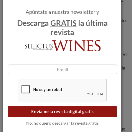
Ofilos Wu y Vicente Xu.
Apúntate a nuestra newsletter y
Rusia es otro de los mercados
Descarga
GRATIS
la última
donde los encuentros
revista
presenciales han sido
posibles este otoño; como
muestra, el pasado 18 de
noviembre se celebraba el ‘VI
Salón de Vinos de Rioja en
Moscú’ en las galerías Gum de la Plaza Roja, con una asistencia
de 400 profesionales del sector. Y para promocionar la
Denominación entre los consumidores rusos, el reconocido
experto Denis Roudenko está difundiendo en su canal de
YouTube una serie de vídeos en los que explica el surtido de
Riojas que se puede encontrar en las cadenas Perekrestok,
Pyaterochka, Karuse, Magnit, Lenta y Metro.
Envíame la revista digital gratis
La notable ambición de estas actuaciones de cierre de 2020
No, no quiero descargar la revista gratis
tiene como objetivo consolidar la tendencia favorable de la que