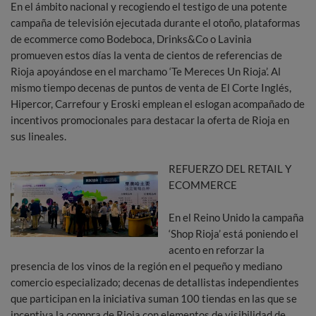
En el ámbito nacional y recogiendo el testigo de una potente
campaña de televisión ejecutada durante el otoño, plataformas
de ecommerce como Bodeboca, Drinks&Co o Lavinia
promueven estos días la venta de cientos de referencias de
Rioja apoyándose en el marchamo ‘Te Mereces Un Rioja’. Al
mismo tiempo decenas de puntos de venta de El Corte Inglés,
Hipercor, Carrefour y Eroski emplean el eslogan acompañado de
incentivos promocionales para destacar la oferta de Rioja en
sus lineales.
REFUERZO DEL RETAIL Y
ECOMMERCE
En el Reino Unido la campaña
‘Shop Rioja’ está poniendo el
acento en reforzar la
presencia de los vinos de la región en el pequeño y mediano
comercio especializado; decenas de detallistas independientes
que participan en la iniciativa suman 100 tiendas en las que se
incentiva la compra de Rioja con elementos de visibilidad de