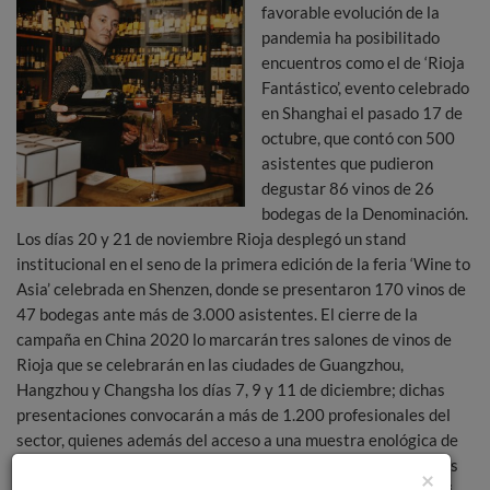
favorable evolución de la
pandemia ha posibilitado
encuentros como el de ‘Rioja
Fantástico’, evento celebrado
en Shanghai el pasado 17 de
octubre, que contó con 500
asistentes que pudieron
degustar 86 vinos de 26
bodegas de la Denominación.
Los días 20 y 21 de noviembre Rioja desplegó un stand
institucional en el seno de la primera edición de la feria ‘Wine to
Asia’ celebrada en Shenzen, donde se presentaron 170 vinos de
47 bodegas ante más de 3.000 asistentes. El cierre de la
campaña en China 2020 lo marcarán tres salones de vinos de
Rioja que se celebrarán en las ciudades de Guangzhou,
Hangzhou y Changsha los días 7, 9 y 11 de diciembre; dichas
presentaciones convocarán a más de 1.200 profesionales del
sector, quienes además del acceso a una muestra enológica de
78 bodegas, tendrán la oportunidad de escuchar las ponencias
×
sobre Rioja que ofrecerán los expertos catadores Tingshan Li,