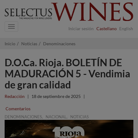
Navigation
Iniciar sesión
Castellano
English
Inicio
Noticias
Denominaciones
D.O.Ca. Rioja. BOLETÍN DE
MADURACIÓN 5 - Vendimia
de gran calidad
Redacción
|
18 de septiembre de 2025
|
Comentarios
,
,
DENOMINACIONES
NACIONAL
NOTICIAS