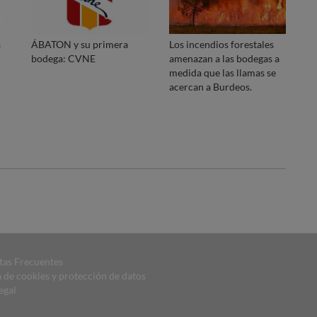
s
ÁBATON y su primera
Los incendios forestales
bodega: CVNE
amenazan a las bodegas a
medida que las llamas se
acercan a Burdeos.
tas Frecuentes
a de cookies y protección de datos
egal