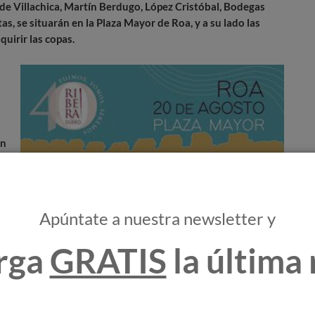
de Villachica, Martín Berdugo, López Cristóbal, Bodegas
, se situarán en la Plaza Mayor de Roa, y a su lado las
uirir las copas.
en
la
a
Apúntate a nuestra newsletter y
as
rga
GRATIS
la última 
se