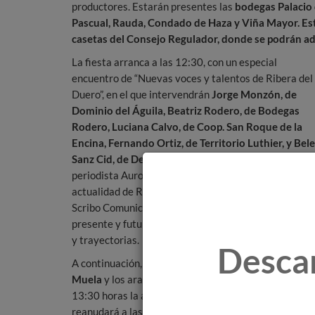
productores. Estarán presentes las
bodegas Palacio 
Pascual, Rauda, Condado de Haza y Viña Mayor. Estas
casetas del Consejo Regulador, donde se podrán adq
La fiesta arranca a las 12:30, con un especial
encuentro de “Nuevas voces y talentos de Ribera del
Duero”, en el que intervendrán
Jorge Monzón, de
Dominio del Águila, Beatriz Rodero, de Bodegas
Rodero, Luciana Calvo, de Coop. San Roque de la
Encina, Fernando Ortiz, de Territorio Luthier, y Bel
Sanz Cid, de Dehesa de los Canónigos.
Guiados por 
periodista Aurora Lázaro, gran experta en historia y
actualidad de Ribera del Duero, al frente de la agenci
Scribo Comunicación, hablarán sobre el pasado,
presente y futuro de la DO, compartiendo experienci
y trayectorias.
Desca
A continuación, el folk de la vallisoletana
Vanesa
Muela
y los aragoneses
Zaraval
inaugurarán a las
13:30 horas la agenda de propuestas musicales, que 
reanudará a las 18:00 horas con
Entavía
, desde