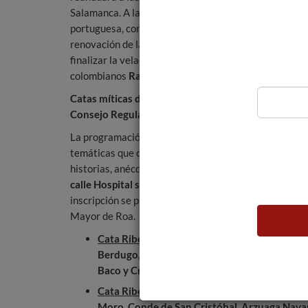
Salamanca. A las 20:00 horas sonidos de la orilla
portuguesa, con
Albaluna
. Para arrancar la noche, u
renovación de la copla a cargo de
Trío Caracol
. Y
finalizar la velada con la folktrónica latina de los
colombianos
Rao La
.
Catas míticas de Ribera del Duero en la sede del
Consejo Regulador
La programación especial 40 aniversario de Ribera d
temáticas que ofrecerán al asistente la oportunidad d
historias, anécdotas, mitos y leyendas. Se celebrarán
calle Hospital s/n
. Se podrá asistir previa inscripción
inscripción se puede realizar el propio sábado, en las
Mayor de Roa.
Cata Ribera del Duero: Historias de Vinos. 19
Berdugo, Valderiz, Valduero, Neo, Finca Villac
Baco y Cruz de Alba.
Cata Ribera del Duero: Mitos y Leyendas. 21
Moro, Conde de San Cristóbal, Arzuaga Navar