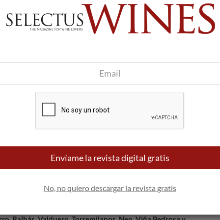
na
el Duero en Roa tiene entre sus grandes atractivos dos catas
e descubrir distintas facetas de los vinos, además de
 por la tarde del sábado en la
sede del Consejo Regulador,
, por un
precio de diez euros por persona y sesión
. La
 casetas de venta de copas de Ribera del Duero, en la Plaza
Envíame la revista digital gratis
:30 horas.
Con la participación de vinos de las bodegas
Martín
reces, Yllera, Altos del Terral, Arzuaga Navarro, Mosaico de
No, no quiero descargar la revista gratis
:00 horas.
Con la participación de vinos de las bodegas
Emilio
ro, Balbás, Valduero, Torremilanos, Neo, Viña Pedrosa y