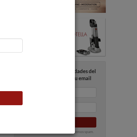
Recibe todas las novedades del
mundo del vino en tu email
Enviar
100% privado. Nunca te enviaremos spam.