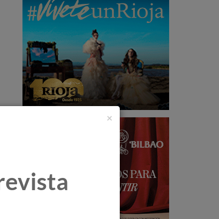
×
revista