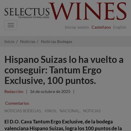
Navigation
Iniciar sesión
Castellano
English
Inicio
Noticias
Noticias Bodegas
Hispano Suizas lo ha vuelto a
conseguir: Tantum Ergo
Exclusive, 100 puntos.
Redacción
|
16 de octubre de 2025
|
Comentarios
,
,
,
NOTICIAS BODEGAS
VINOS
NACIONAL
NOTICIAS
El D.O. Cava Tantum Ergo Exclusive, de la bodega
valenciana Hispano Suizas, logra los 100 puntos de la