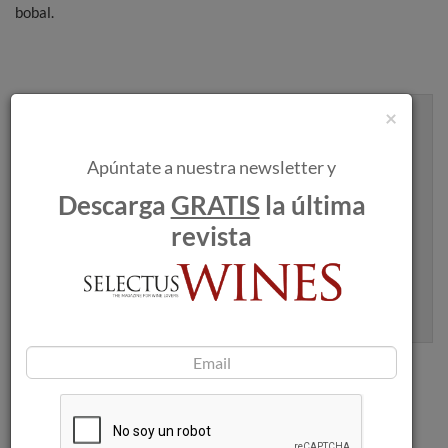
bobal.
×
Recibe artículos como este en tu
bandeja de entrada
Apúntate a nuestra newsletter y
Descarga
GRATIS
la última
revista
Apúntame
100% seguro. Nunca te enviaremos spam.
Articulos recomendados