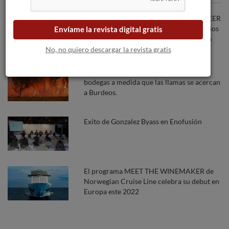
Nuevas puntuaciones de 'ROBERT PARKER
´S WINE ADVOCATE' posiciona a los vinos
Envíame la revista digital gratis
de Teso La Monja como los mejores de la
D.O. TORO
No, no quiero descargar la revista gratis
Los incendios forestales amenazan a las
bodegas a medida que las llamas se acercan
a Burdeos.
Exito de Gonzalez Byass en Enofusión
El programa MEET THE WINEMAKER de
Norwegian Cruise Line celebra su debut en
Europa este 2022