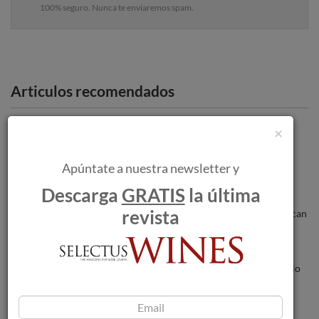
100% seguro. Nunca te enviaremos spam.
Articulos recomendados
Mas La Plana 2019, Gran Oro en el
×
Concurso de Vinos del Real Casino de
Madrid.
Apúntate a nuestra newsletter y
Descarga
GRATIS
la última
Los incendios forestales amenazan a las
revista
bodegas a medida que las llamas se acercan
a Burdeos.
Gran Oro para Marqués de Riscal Verdejo
Organic en los Premios Ecovino 2022.