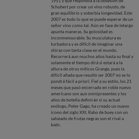
1951 y que respondía a la obsesión de
Schubert por crear un vino robusto, de
gran equilibrio y soberbia longevidad. Este
2007 es todo lo que se puede esperar de un
señor vino como tal. Aún en fase de letargo
apunta maneras. Su golosidad es
inconmensurable. Su musculatura es
turbadora y es difícil de imaginar una
shiraz con tanta clase en el mundo.
Recorrerá aun muchos años hasta su final y
solamente el tiempo dirá si estará a la
altura de otros míticos Grange, pues la
difícil añada que resultó ser 2007 no se lo
pondrá fácil a priori. Fiel a su estilo, los 21
meses que pasó encerrado en roble nuevo
americano son aun omnipresentes y los
años de botella definirán si su actual
enólogo, Peter Gago, ha creado un nuevo
icono del siglo XXI. Rabo de buey con un
salseado de frutas negras son el rival a
batir.