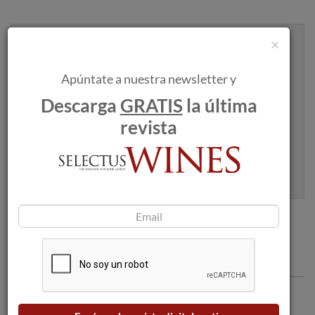
×
Recibe artículos como este en tu
bandeja de entrada
Apúntate a nuestra newsletter y
Descarga
GRATIS
la última
revista
Apúntame
100% seguro. Nunca te enviaremos spam.
Comentarios