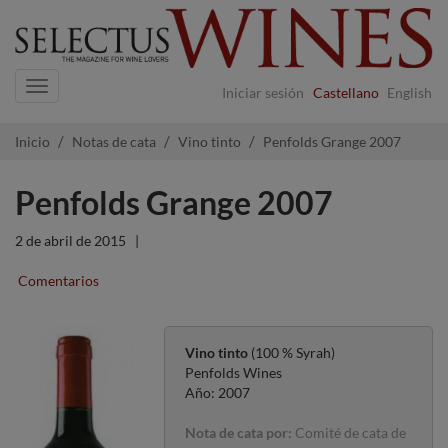
Navigation
Iniciar sesión
Castellano
English
Inicio
Notas de cata
Vino tinto
Penfolds Grange 2007
Penfolds Grange 2007
2 de abril de 2015
|
Comentarios
Vino tinto
(100 % Syrah)
Penfolds Wines
Año: 2007
Nota de cata por:
Comité de cata de