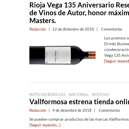
Rioja Vega 135 Aniversario Res
de Vinos de Autor, honor máxim
Masters.
Redacción
|
12 de diciembre de 2018
|
Comentarios
Los premios or
Drinks Busine
condecoración
Vega 135 Aniv
[Seguir leyendo
,
,
NOTICIAS BODEGAS
NACIONAL
NOTICIAS
Vallformosa estrena tienda onli
Redacción
|
4 de diciembre de 2018
|
Comentarios
Se pueden comprar productos de las marcas Vallformos
[Seguir leyendo...]