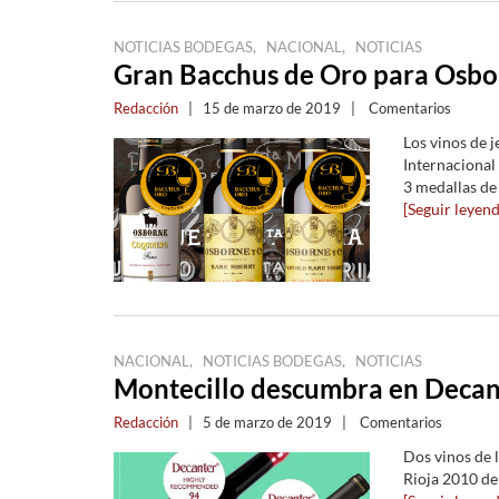
,
,
NOTICIAS BODEGAS
NACIONAL
NOTICIAS
Gran Bacchus de Oro para Osb
Redacción
|
15 de marzo de 2019
|
Comentarios
Los vinos de 
Internacional
3 medallas de
[Seguir leyendo
,
,
NACIONAL
NOTICIAS BODEGAS
NOTICIAS
Montecillo descumbra en Decan
Redacción
|
5 de marzo de 2019
|
Comentarios
Dos vinos de l
Rioja 2010 de 