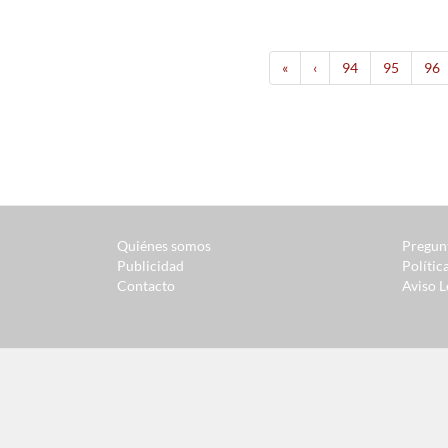
«
‹
94
95
96
Quiénes somos
Pregun
Publicidad
Polític
Contacto
Aviso L