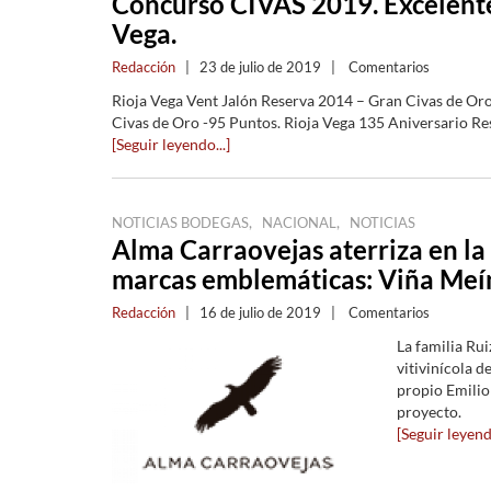
Concurso CIVAS 2019. Excelente
Vega.
Redacción
|
23 de julio de 2019
|
Comentarios
Rioja Vega Vent Jalón Reserva 2014 – Gran Civas de Oro
Civas de Oro -95 Puntos. Rioja Vega 135 Aniversario Res
[Seguir leyendo...]
,
,
NOTICIAS BODEGAS
NACIONAL
NOTICIAS
Alma Carraovejas aterriza en la 
marcas emblemáticas: Viña Meín
Redacción
|
16 de julio de 2019
|
Comentarios
La familia Ru
vitivinícola d
propio Emilio
proyecto.
[Seguir leyendo