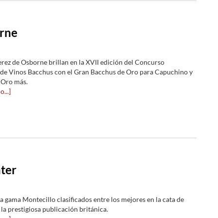
orne
jerez de Osborne brillan en la XVII edición del Concurso
 de Vinos Bacchus con el Gran Bacchus de Oro para Capuchino y
 Oro más.
...]
ter
a gama Montecillo clasificados entre los mejores en la cata de
la prestigiosa publicación británica.