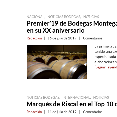
,
,
NACIONAL
NOTICIAS BODEGAS
NOTICIAS
Premier’19 de Bodegas Montega
en su XX aniversario
Redacción
|
16 de julio de 2019
|
Comentarios
La primera ca
tenido una exc
especializada
elaboradora y 
[Seguir leyendo
,
,
NOTICIAS BODEGAS
INTERNACIONAL
NOTICIAS
Marqués de Riscal en el Top 10 d
Redacción
|
11 de julio de 2019
|
Comentarios