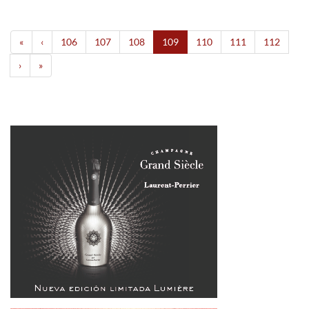
«
‹
106
107
108
109
110
111
112
›
»