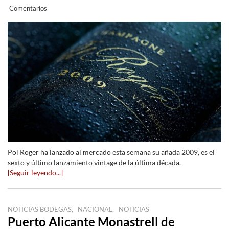
Comentarios
Pol Roger ha lanzado al mercado esta semana su añada 2009, es el
sexto y último lanzamiento vintage de la última década.
[Seguir leyendo...]
,
,
NOTICIAS BODEGAS
NACIONAL
NOTICIAS
Puerto Alicante Monastrell de