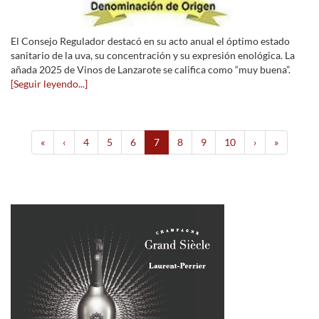
El Consejo Regulador destacó en su acto anual el óptimo estado
sanitario de la uva, su concentración y su expresión enológica. La
añada 2025 de Vinos de Lanzarote se califica como “muy buena”.
[Seguir leyendo...]
«
‹
4
5
6
7
8
9
10
›
»