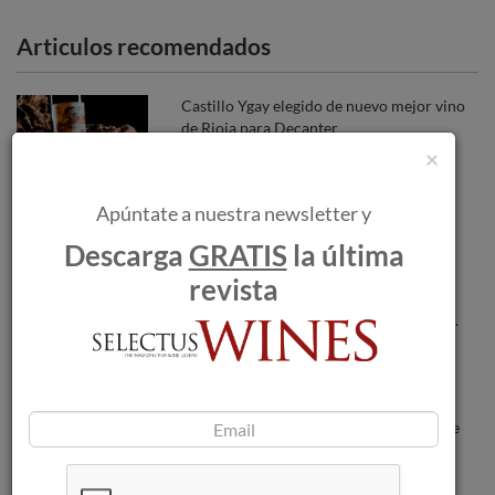
Articulos recomendados
Castillo Ygay elegido de nuevo mejor vino
de Rioja para Decanter
×
Apúntate a nuestra newsletter y
Pazo de San Mauro celebra el Día de
Galicia con Sanamaro: la esencia
Descarga
GRATIS
la última
embotellada de sus viñedos históricos.
revista
Presentación de la “Selección Vinos D.O.
Navarra 2023”.
Pandemonium, los nuevos espumosos de
montaña con los que Vintae abre una
puerta a lo desconocido.