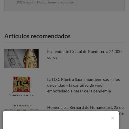
100% seguro. Nunca te enviaremos spam.
Articulos recomendados
Esplendente Cristal de Roederer, a 21.000
euros
La D.O. Ribeira Sacra mantiene sus sellos
de calidad y la cantidad de vino
embotellado a pesar de la pandemia
Homenaje a Bernard de Nonancourt. 25 de
Octubre, Día Internacional del Champagne.
×