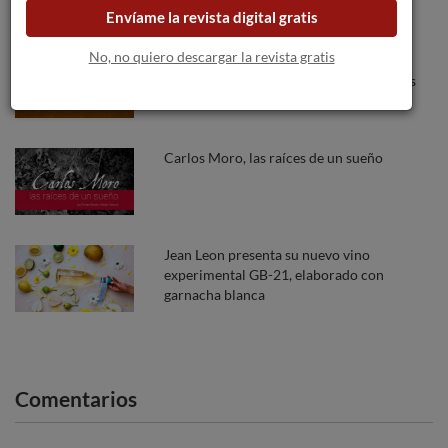
a Burdeos.
Envíame la revista digital gratis
No, no quiero descargar la revista gratis
El C.R.D.O. Monterrei y la Ruta do Viño
Monterrei promueven un curso de inglés
para enoturismo.
Carlos Moro, las raíces de un sueño
Jean Leon presenta su nuevo vino
experimental GB-21, elaborado con
garnacha blanca
Comentarios