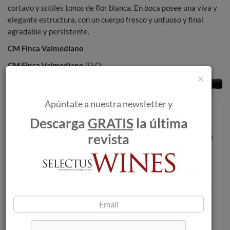
cortado y sutiles tonos de flor blanca. En boca posee una viva y
elegante estructura, con un cuerpo fresco y untuoso y final
agradable y persistente.
CM Finca Valmediano
CM Finca Valmediano
(D.O.
×
Toro) es un vino tinto
elaborado con uva Tinta de
Toro, en Valdefinjas, a partir
Apúntate a nuestra newsletter y
de la uva ecológica que
Descarga
GRATIS
la última
proviene de la Finca Valmediano. En su cultivo artesanal se
revista
emplean labores manuales; y en la elaboración de este vino la
selección de sus uvas es triple, primero en el campo, luego
racimo a racimo y, por último, grano a grano. Después de su
fermentación, este vino se cría en barricas nuevas de roble
francés de las más prestigiosas tonelerías durante 16 meses.
Es un vino tinto con un tono amoratado. Potente, intenso y
complejo en nariz, con aromas de frutas negras muy maduras
con tonos balsámicos de plantas aromáticas entre tonos de