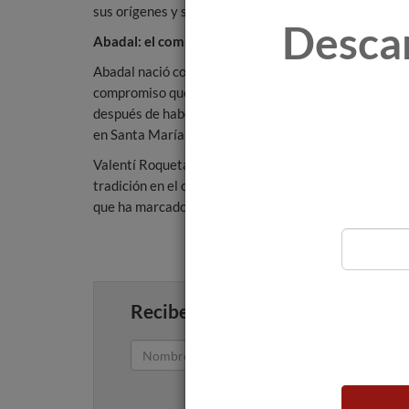
sus orígenes y su futuro.
Desca
Abadal: el compromiso de explicar el territorio a tr
Abadal nació con el compromiso de expresar con sus v
compromiso que ha mantenido la familia Roqueta haci
después de haber fundado en 1898 una bodega en Man
en Santa María de Aviñón para fundar Abadal.
Valentí Roqueta quiso establecer la bodega en la masía
tradición en el cultivo de la vid. Una clara apuesta po
que ha marcado claramente el rumbo de la bodega de
Recibe artículos como este en tu