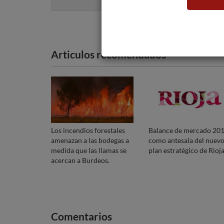
Articulos recomendados
Los incendios forestales
Balance de mercado 20
amenazan a las bodegas a
como antesala del nuev
medida que las llamas se
plan estratégico de Rioja
acercan a Burdeos.
Comentarios