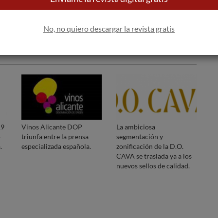
No, no quiero descargar la revista gratis
19
Vinos Alicante DOP
La ambiciosa
o
triunfa entre la prensa
segmentación y
.
especializada española.
zonificación de la D.O.
CAVA se traslada ya a los
nuevos sellos de calidad.