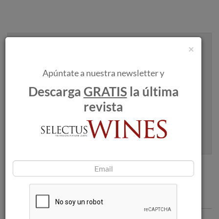
×
Recibe artículos como este en tu
bandeja de entrada
Apúntate a nuestra newsletter y
Descarga
GRATIS
la última
revista
Apúntame
100% seguro. Nunca te enviaremos spam.
Articulos recomendados