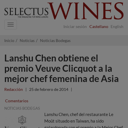
Navigation
Iniciar sesión
Castellano
English
Inicio
Noticias
Noticias Bodegas
Lanshu Chen obtiene el
premio Veuve Clicquot a la
mejor chef femenina de Asia
Redacción
|
25 de febrero de 2014
|
Comentarios
NOTICIAS BODEGAS
Lanshu Chen, chef del restaurante Le
Moût situado en Taiwan, ha sido
galardonada con el premio a la Mejor Chef