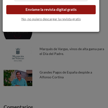
Pazo de San Mauro celebra el Día de
Galicia con Sanamaro: la esencia
Envíame la revista digital gratis
embotellada de sus viñedos históricos.
No, no quiero descargar la revista gratis
Nace El Microscopi 2013, el vino que
quiere curar.
Marqués de Vargas, vinos de alta gama para
el Día del Padre.
Grandes Pagos de España despide a
Alfonso Cortina
Comentarios