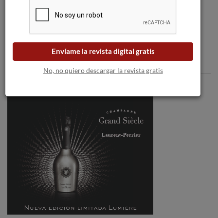
como “Excelente”
Envíame la revista digital gratis
Comentarios
No, no quiero descargar la revista gratis