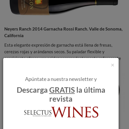
Neyers Ranch 2014 Garnacha Rossi Ranch.
Valle de Sonoma,
California
Esta elegante expresión de garnacha está llena de fresas,
cerezas rojas y arándanos secos. Su paladar flexible y
acariciante ofrece una acidez sorprendentemente refrescante
×
que hace que este embotellado sea francamente “gluggable”.
Apúntate a nuestra newsletter y
Descarga
GRATIS
la última
revista
Qupé 2012 Garnacha Sawyer Lindquist Vineyard.
Edna
Valley, California