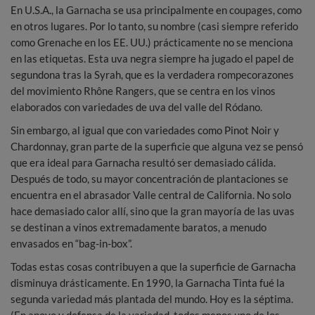
En U.S.A., la Garnacha se usa principalmente en coupages, como
en otros lugares. Por lo tanto, su nombre (casi siempre referido
como Grenache en los EE. UU.) prácticamente no se menciona
en las etiquetas. Esta uva negra siempre ha jugado el papel de
segundona tras la Syrah, que es la verdadera rompecorazones
del movimiento Rhône Rangers, que se centra en los vinos
elaborados con variedades de uva del valle del Ródano.
Sin embargo, al igual que con variedades como Pinot Noir y
Chardonnay, gran parte de la superficie que alguna vez se pensó
que era ideal para Garnacha resultó ser demasiado cálida.
Después de todo, su mayor concentración de plantaciones se
encuentra en el abrasador Valle central de California. No solo
hace demasiado calor allí, sino que la gran mayoría de las uvas
se destinan a vinos extremadamente baratos, a menudo
envasados ​​en “bag-in-box”.
Todas estas cosas contribuyen a que la superficie de Garnacha
disminuya drásticamente. En 1990, la Garnacha Tinta fué la
segunda variedad más plantada del mundo. Hoy es la séptima.
(En apoyo y defensa de la variedad, todos menos uno de los