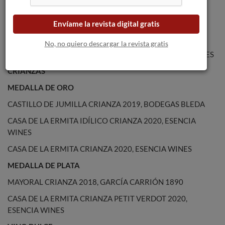
EL JOHNNY DE LOS INFIERNOS, BODEGA MADRID
ROMERO
Envíame la revista digital gratis
PINO DONCEL 12 MESES 2020, BODEGAS BLEDA
No, no quiero descargar la revista gratis
OLIVARES UMBRÍA DE LA HOYA 2020, BODEGAS OLIVARES
CRIANZAS
MEDALLA DE ORO
CASTILLO DE JUMILLA CRIANZA 2019, BODEGAS BLEDA
CASA DE LA ERMITA IDÍLICO CRIANZA 2020, ESENCIA
WINES
CASA DE LA ERMITA CRIANZA 2020, ESENCIA WINES
MEDALLA DE PLATA
MAYORAL CRIANZA 2018, GARCÍA CARRIÓN 1890
CASA DE LA ERMITA CRIANZA PETIT VERDOT 2020,
ESENCIA WINES