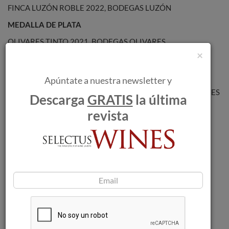
FINCA LUZÓN ROBLE 2022, BODEGAS LUZÓN
MEDALLA DE PLATA
OLIVARES TINTO 2021, BODEGAS OLIVARES
×
PARAJE DEL CERRO BLANCO 2021, FINCA MONASTASIA
PINO DONCEL BLACK 2021, BODEGAS BLEDA
Apúntate a nuestra newsletter y
CASA DE LA ERMITA SELECCIÓN REY 2021, ESENCIA WINES
Descarga
GRATIS
la última
VINO TINTO ELABORADO EN CONTACTO CON MADERA
revista
AÑADAS 2020 Y ANTERIORES
MEDALLA DE ORO
LUNÁTICO 2020, ESENCIA WINES
ONTALBA EQUILIBRISTA 2020, BODEGAS ONTALBA
CEPAS VIEJAS 2020, ESENCIA WINES
MEDALLA DE PLATA
DELAMPA CENTENARIO 2019, BODEGAS DELAMPA