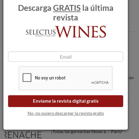
Descarga
GRATIS
la última
revista
Articulos recomendados
Ratafia de Champagne consigue ser
denominación de origen
Los incendios forestales amenazan a las
bodegas a medida que las llamas se acercan
a Burdeos.
Envíame la revista digital gratis
KRIPTA: triple premio 2014 como mejor
espumoso de España
No, no quiero descargar la revista gratis
¡Todas las garnachas llevan a… París!