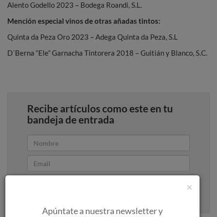
Alento Godello 2023 – Bodega Roandi, S.L.
Mención especial vinos de otras añadas tintos:
Quinta da Peza Oro 2023 – Adega Quinta da Peza, S.L
D´Berna “Ele” Garnacha Tintorera 2018 – Guitián y Blanco, S.C.
Recibe artículos como este en tu
bandeja de entrada
Apúntame
×
100% seguro. Nunca te enviaremos spam.
Apúntate a nuestra newsletter y