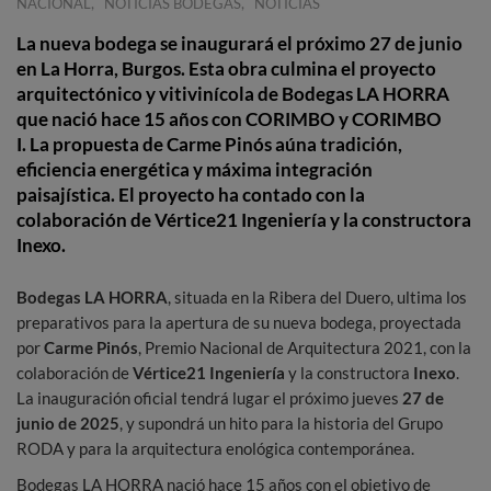
,
,
NACIONAL
NOTICIAS BODEGAS
NOTICIAS
La nueva bodega se inaugurará el próximo 27 de junio
en La Horra, Burgos. Esta obra culmina el proyecto
arquitectónico y vitivinícola de Bodegas LA HORRA
que nació hace 15 años con CORIMBO y CORIMBO
I. La propuesta de Carme Pinós aúna tradición,
eficiencia energética y máxima integración
paisajística. El proyecto ha contado con la
colaboración de Vértice21 Ingeniería y la constructora
Inexo.
Bodegas LA HORRA
, situada en la Ribera del Duero, ultima los
preparativos para la apertura de su nueva bodega, proyectada
por
Carme Pinós
, Premio Nacional de Arquitectura 2021, con la
colaboración de
Vértice21 Ingeniería
y la constructora
Inexo
.
La inauguración oficial tendrá lugar el próximo jueves
27 de
junio de 2025
, y supondrá un hito para la historia del Grupo
RODA y para la arquitectura enológica contemporánea.
Bodegas LA HORRA nació hace 15 años con el objetivo de