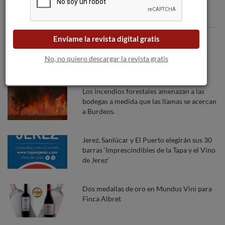
Articulos recomendados
Envíame la revista digital gratis
Vendimia centenaria y emblemática en
Juvé & Camps.
No, no quiero descargar la revista gratis
Los incendios forestales amenazan a las
bodegas a medida que las llamas se acercan
a Burdeos.
Jerez, Sanlúcar y El Puerto elegirán sus 30
barras ‘Imprescindibles de la Tapa y el Vino
de Jerez’
Dos medallas de oro en Mundus Vini para
Finca Albret