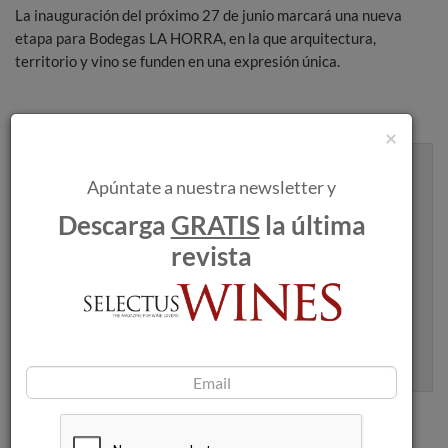
La inauguración del próximo 27 de junio marcará una nueva
etapa para Bodegas LA HORRA, en la que arquitectura,
territorio y vino se funden en una expresión única.
×
Recibe artículos como este en tu
Apúntate a nuestra newsletter y
bandeja de entrada
Descarga
GRATIS
la última
revista
Apúntame
100% seguro. Nunca te enviaremos spam.