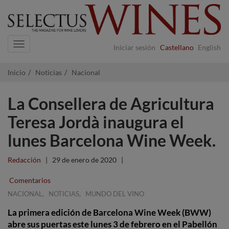
Navigation
Iniciar sesión
Castellano
English
Inicio
Noticias
Nacional
La Consellera de Agricultura
Teresa Jordà inaugura el
lunes Barcelona Wine Week.
Redacción
|
29 de enero de 2020
|
Comentarios
,
,
NACIONAL
NOTICIAS
MUNDO DEL VINO
La primera edición de Barcelona Wine Week (BWW)
abre sus puertas este lunes 3 de febrero en el Pabellón