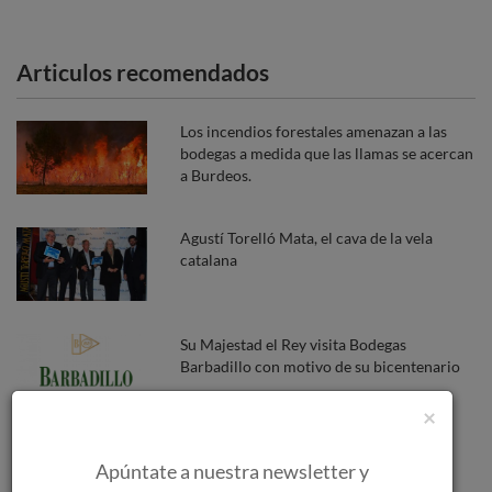
Articulos recomendados
Los incendios forestales amenazan a las
bodegas a medida que las llamas se acercan
a Burdeos.
Agustí Torelló Mata, el cava de la vela
catalana
Su Majestad el Rey visita Bodegas
Barbadillo con motivo de su bicentenario
×
DOCa. Rioja. Boletín de Maduración #1.
Apúntate a nuestra newsletter y
Arranca la vendimia 2021