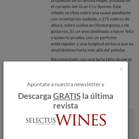
propiedad de la familia Hugel, situadas en
el corazón del Gran Cru Sporen. Este
viñedo se sitúa sobre una suave pendiente
con orientación sudeste, a 275 metros de
altura, sobre suelos arcillomargosos y de
guijarros. Es un vino destinado a hacer feliz
a quien lo prueba, con un perfume
embriagador y una longitud en boca que va
ampliándose hasta más allá del paladar.
Recomendado con una tarta tatin de peras
y chocolate.
×
Apúntate a nuestra newsletter y
Descarga
GRATIS
la última
revista
Recibe artículos como este en tu
bandeja de entrada