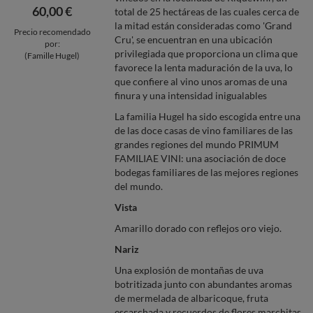
60,00 €
total de 25 hectáreas de las cuales cerca de
la mitad están consideradas como 'Grand
Precio recomendado
Cru', se encuentran en una ubicación
por:
privilegiada que proporciona un clima que
(Famille Hugel)
favorece la lenta maduración de la uva, lo
que confiere al vino unos aromas de una
finura y una intensidad inigualables
La familia Hugel ha sido escogida entre una
de las doce casas de vino familiares de las
grandes regiones del mundo PRIMUM
FAMILIAE VINI: una asociación de doce
bodegas familiares de las mejores regiones
del mundo.
Vista
Amarillo dorado con reflejos oro viejo.
Nariz
Una explosión de montañas de uva
botritizada junto con abundantes aromas
de mermelada de albaricoque, fruta
escarchada y recuerdos de flores marchitas