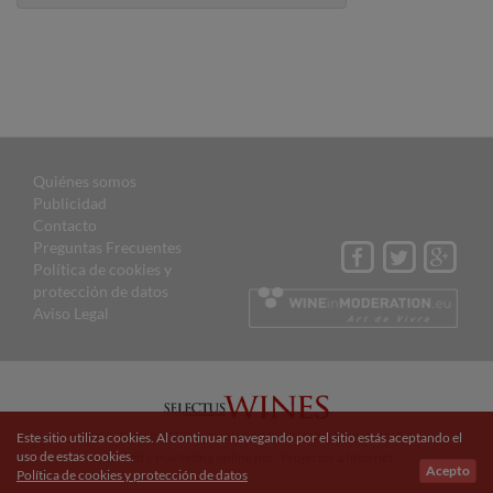
Quiénes somos
Publicidad
Contacto
Preguntas Frecuentes
Política de cookies y
protección de datos
Aviso Legal
© 2015 Selectus Wines published by Selectus Magazines S.L.
Este sitio utiliza cookies. Al continuar navegando por el sitio estás aceptando el
uso de estas cookies.
Sitio web y marketing online por:
Projectes a Internet
Acepto
Política de cookies y protección de datos