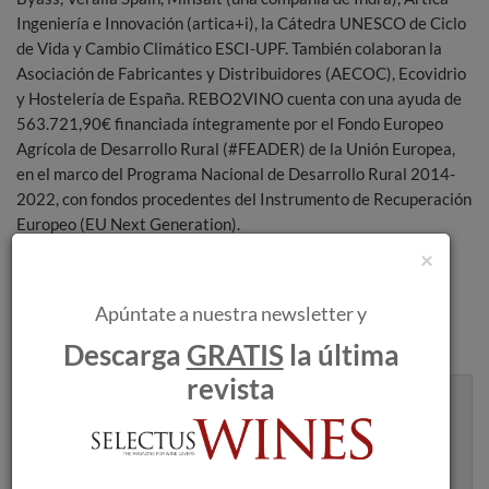
Ingeniería e Innovación (artica+i), la Cátedra UNESCO de Ciclo
de Vida y Cambio Climático ESCI-UPF. También colaboran la
Asociación de Fabricantes y Distribuidores (AECOC), Ecovidrio
y Hostelería de España. REBO2VINO cuenta con una ayuda de
563.721,90€ financiada íntegramente por el Fondo Europeo
Agrícola de Desarrollo Rural (#FEADER) de la Unión Europea,
en el marco del Programa Nacional de Desarrollo Rural 2014-
2022, con fondos procedentes del Instrumento de Recuperación
Europeo (EU Next Generation).
×
Vídeo promocional del proyecto REBO2VINO:
https://youtu.be/ZywpMJ2Atzg
Apúntate a nuestra newsletter y
Descarga
GRATIS
la última
revista
Recibe artículos como este en tu
bandeja de entrada