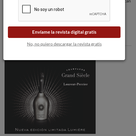
bodegas a medida que las llamas se acercan
a Burdeos.
Envíame la revista digital gratis
Comentarios
No, no quiero descargar la revista gratis