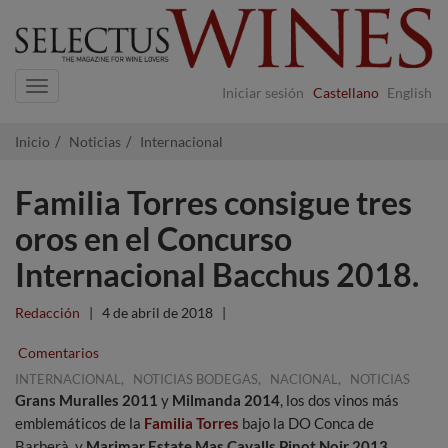
Navigation
Iniciar sesión
Castellano
English
Inicio
Noticias
Internacional
Familia Torres consigue tres
oros en el Concurso
Internacional Bacchus 2018.
Redacción
|
4 de abril de 2018
|
Comentarios
,
,
,
INTERNACIONAL
NOTICIAS BODEGAS
NACIONAL
NOTICIAS
Grans Muralles 2011
y
Milmanda 2014
, los dos vinos más
emblemáticos de la
Familia Torres
bajo la DO Conca de
Barberà, y
Marimar Estate Mas Cavalls Pinot Noir 2013
,