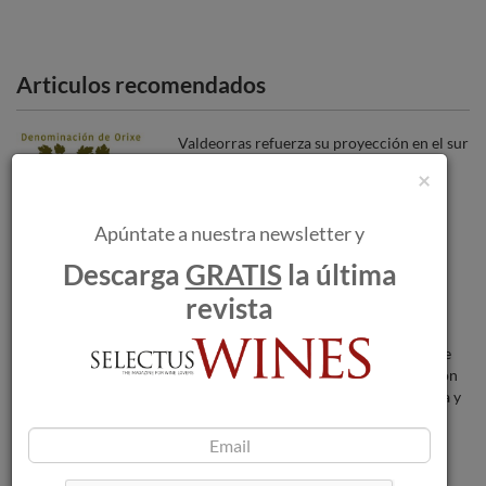
Articulos recomendados
Valdeorras refuerza su proyección en el sur
de España con una completa agenda
×
profesional en Málaga.
Apúntate a nuestra newsletter y
Algo está pasando en Finca Villacreces.
Descarga
GRATIS
la última
revista
Más de 6.000 visitantes llenan la Milla de
Oro de Madrid para celebrar la 4ª Edición
de “Las Vendimias de LAVINIA de Ortega y
Gasset”
Los incendios forestales amenazan a las