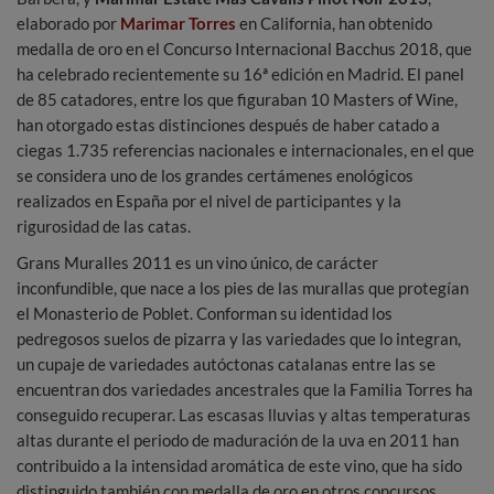
elaborado por
Marimar Torres
en California, han obtenido
medalla de oro en el Concurso Internacional Bacchus 2018, que
ha celebrado recientemente su 16ª edición en Madrid. El panel
de 85 catadores, entre los que figuraban 10 Masters of Wine,
han otorgado estas distinciones después de haber catado a
ciegas 1.735 referencias nacionales e internacionales, en el que
se considera uno de los grandes certámenes enológicos
realizados en España por el nivel de participantes y la
rigurosidad de las catas.
Grans Muralles 2011 es un vino único, de carácter
inconfundible, que nace a los pies de las murallas que protegían
el Monasterio de Poblet. Conforman su identidad los
pedregosos suelos de pizarra y las variedades que lo integran,
un cupaje de variedades autóctonas catalanas entre las se
encuentran dos variedades ancestrales que la Familia Torres ha
conseguido recuperar. Las escasas lluvias y altas temperaturas
altas durante el periodo de maduración de la uva en 2011 han
contribuido a la intensidad aromática de este vino, que ha sido
distinguido también con medalla de oro en otros concursos