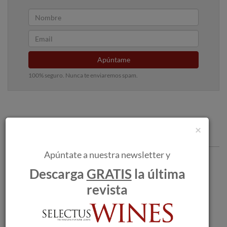
Apúntame
100% seguro. Nunca te enviaremos spam.
×
Articulos recomendados
Apúntate a nuestra newsletter y
Pazo de San Mauro celebra el Día de
Descarga
GRATIS
la última
Galicia con Sanamaro: la esencia
embotellada de sus viñedos históricos.
revista
Familia Torres acoge la primera
demostración del tractor eléctrico y