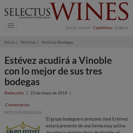
Navigation
Iniciar sesión
Castellano
English
Inicio
Noticias
Noticias Bodegas
Estévez acudirá a Vinoble
con lo mejor de sus tres
bodegas
Redacción
|
23 de mayo de 2014
|
Comentarios
NOTICIAS BODEGAS
El grupo bodeguero jerezano José Estévez
estará presente de una forma muy activa
durante la próxima feria de Vinoble, el