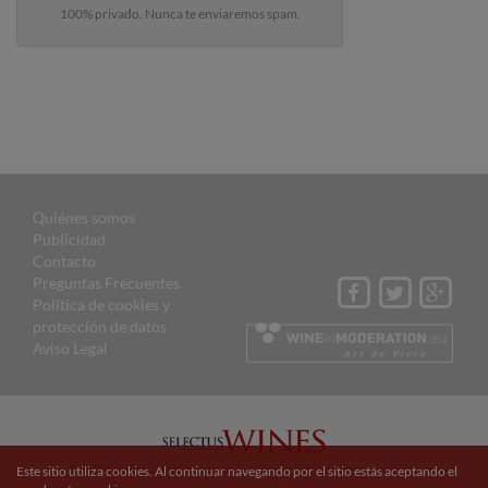
100% privado. Nunca te enviaremos spam.
Quiénes somos
Publicidad
Contacto
Preguntas Frecuentes
Política de cookies y
protección de datos
Aviso Legal
© 2015 Selectus Wines published by Selectus Magazines S.L.
Este sitio utiliza cookies. Al continuar navegando por el sitio estás aceptando el