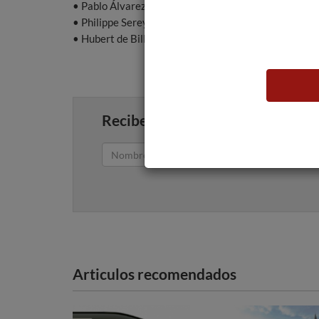
• Pablo Álvarez - Vega Sicilia, España - Fundada en 
• Philippe Sereys de Rothschild - Baron Philippe de 
• Hubert de Billy - Champagne Pol Roger, Francia - 
Recibe artículos como este en tu
Articulos recomendados