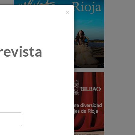
×
revista