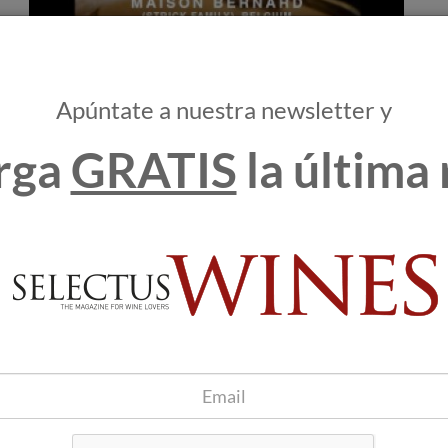
l
Apúntate a nuestra newsletter y
amiliares finalistas se publicará en enero de 2022, y
rga
GRATIS
la última 
o PFV.
e PFV y el Premio PFV estará compuesto por un miembro de cada
 Italia - Fundada en 1840
ada en 1385
Fundada en 1797
illon, Francia - Fundada en 1935
a en 1909
gal - Fundada en 1882
 - Fundada en 1880
 - Fundada en 1870
ndada en 1639