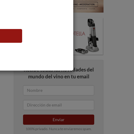
Recibe todas las novedades del
mundo del vino en tu email
Enviar
100% privado. Nunca te enviaremos spam.