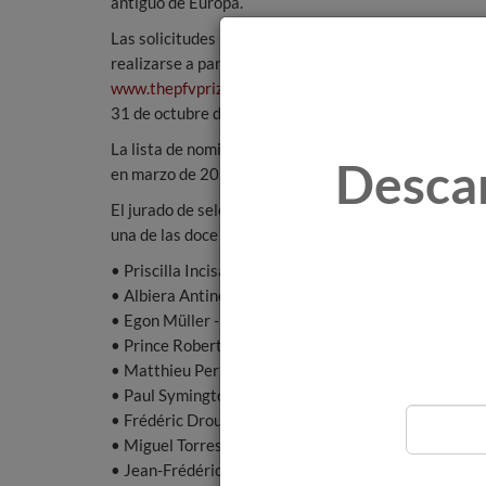
antiguo de Europa.
Las solicitudes para el premio de PFV 2022 pueden
realizarse a partir del 14 de junio en
www.thepfvprize.com
y se cerrarán a las 24 horas de
31 de octubre de 2021.
La lista de nominados de PFV con las cinco empresas f
Desca
en marzo de 2022 se anunciará el ganador del premi
El jurado de selección para la lista de nominados d
una de las doce familias vinícolas de PFV:
• Priscilla Incisa della Rocchetta - Tenuta San Guido,
• Albiera Antinori - Marchesi Antinori, Italia - Fund
• Egon Müller - Egon Müller Scharzhof, Alemania - 
• Prince Robert of Luxembourg - Domaine Clarence D
• Matthieu Perrin - Famille Perrin, Francia - Fundad
• Paul Symington - Symington Family Estates, Portu
• Frédéric Drouhin - Maison Joseph Drouhin, Francia
• Miguel Torres Maczassek - Familia Torres, España
• Jean-Frédéric Hugel - Famille Hugel, Francia - Fu