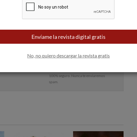
1864
Rothschild, Francia - Fundada en 1853
Fundada en 1849
Envíame la revista digital gratis
 bandeja de entrada
No, no quiero descargar la revista gratis
Apúntame
100% seguro. Nunca te enviaremos
spam.