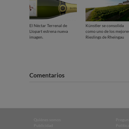
El Nèctar Terrenal de
Künstler se consolida
Llopart estrena nueva
como uno de los mejore
imagen.
Rieslings de Rheingau
Comentarios
Quiénes somos
Pregun
Publicidad
Polític