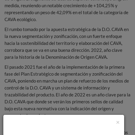
medida, reuniendo un notable crecimiento de +104,25% y
representando un peso de 42,09% en el total de la categoría de
CAVA ecológico.
El rumbo tomado por la apuesta estratégica de la D.O. CAVA en
la nueva segmentación y zonificación, con un fuerte enfoque
hacia la sostenibilidad del territorio y elaboración del CAVA,
corrobora que se va en una buena dirección. 2022, año clave
para la historia de la Denominación de Origen CAVA
.
El pasado 2021 fue el año de la implementación de la primera
fase del Plan Estratégico de segmentación y zonificación del
CAVA, poniendo en marcha un plan de refuerzo de los medios de
control de la D.O. CAVA y un sistema de información y
trazabilidad del producto. El año de 2022 es un año clave para la
D.O. CAVA que donde se verán los primeros sellos de calidad
bajo esta nueva normativa con la indicación del origen y
segmento de producto.
×
El próximo día 5 de abril, en el marco de la feria de vinos
españoles Barcelona Wine Week, se presentarán estos nuevos