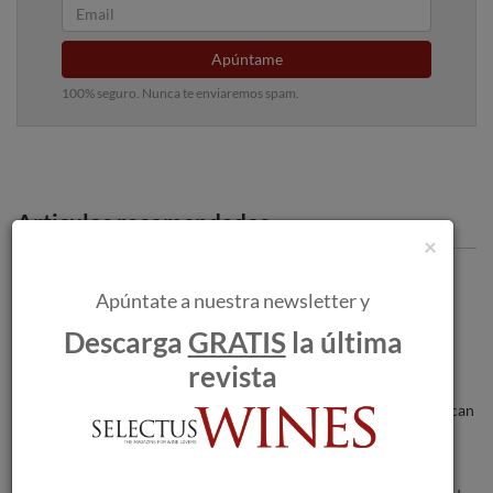
Apúntame
100% seguro. Nunca te enviaremos spam.
Articulos recomendados
×
Francisco José Berroy Giral, nuevo
Apúntate a nuestra newsletter y
presidente de la D.O.P. Somontano
Descarga
GRATIS
la última
revista
Los incendios forestales amenazan a las
bodegas a medida que las llamas se acercan
a Burdeos.