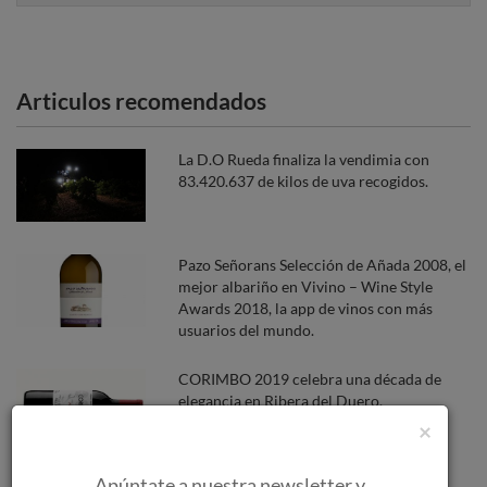
Articulos recomendados
La D.O Rueda finaliza la vendimia con
83.420.637 de kilos de uva recogidos.
Pazo Señorans Selección de Añada 2008, el
mejor albariño en Vivino – Wine Style
Awards 2018, la app de vinos con más
usuarios del mundo.
CORIMBO 2019 celebra una década de
elegancia en Ribera del Duero.
×
Apúntate a nuestra newsletter y
Los incendios forestales amenazan a las