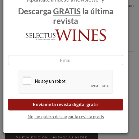
bodegas a medida que las llamas se acercan
Descarga
GRATIS
la última
a Burdeos.
revista
Comentarios
Envíame la revista digital gratis
No, no quiero descargar la revista gratis